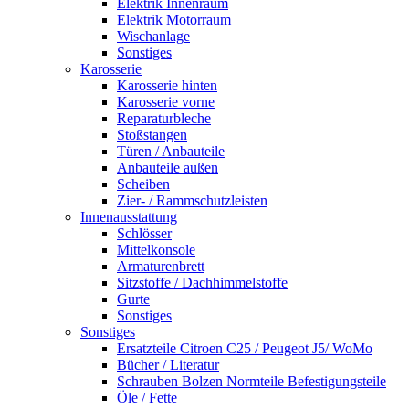
Elektrik Innenraum
Elektrik Motorraum
Wischanlage
Sonstiges
Karosserie
Karosserie hinten
Karosserie vorne
Reparaturbleche
Stoßstangen
Türen / Anbauteile
Anbauteile außen
Scheiben
Zier- / Rammschutzleisten
Innenausstattung
Schlösser
Mittelkonsole
Armaturenbrett
Sitzstoffe / Dachhimmelstoffe
Gurte
Sonstiges
Sonstiges
Ersatzteile Citroen C25 / Peugeot J5/ WoMo
Bücher / Literatur
Schrauben Bolzen Normteile Befestigungsteile
Öle / Fette