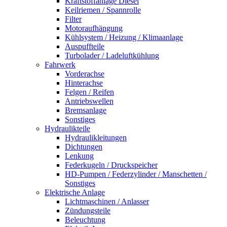
Kraftstoffanlage Diesel
Keilriemen / Spannrolle
Filter
Motoraufhängung
Kühlsystem / Heizung / Klimaanlage
Auspuffteile
Turbolader / Ladeluftkühlung
Fahrwerk
Vorderachse
Hinterachse
Felgen / Reifen
Antriebswellen
Bremsanlage
Sonstiges
Hydraulikteile
Hydraulikleitungen
Dichtungen
Lenkung
Federkugeln / Druckspeicher
HD-Pumpen / Federzylinder / Manschetten /
Sonstiges
Elektrische Anlage
Lichtmaschinen / Anlasser
Zündungsteile
Beleuchtung