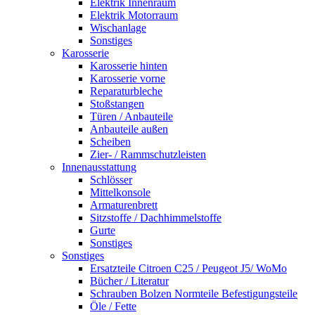
Elektrik Innenraum
Elektrik Motorraum
Wischanlage
Sonstiges
Karosserie
Karosserie hinten
Karosserie vorne
Reparaturbleche
Stoßstangen
Türen / Anbauteile
Anbauteile außen
Scheiben
Zier- / Rammschutzleisten
Innenausstattung
Schlösser
Mittelkonsole
Armaturenbrett
Sitzstoffe / Dachhimmelstoffe
Gurte
Sonstiges
Sonstiges
Ersatzteile Citroen C25 / Peugeot J5/ WoMo
Bücher / Literatur
Schrauben Bolzen Normteile Befestigungsteile
Öle / Fette