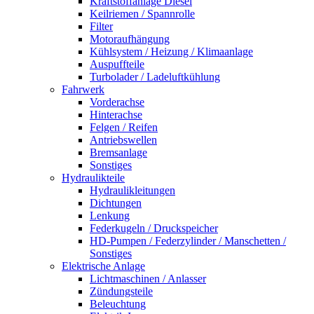
Kraftstoffanlage Diesel
Keilriemen / Spannrolle
Filter
Motoraufhängung
Kühlsystem / Heizung / Klimaanlage
Auspuffteile
Turbolader / Ladeluftkühlung
Fahrwerk
Vorderachse
Hinterachse
Felgen / Reifen
Antriebswellen
Bremsanlage
Sonstiges
Hydraulikteile
Hydraulikleitungen
Dichtungen
Lenkung
Federkugeln / Druckspeicher
HD-Pumpen / Federzylinder / Manschetten /
Sonstiges
Elektrische Anlage
Lichtmaschinen / Anlasser
Zündungsteile
Beleuchtung