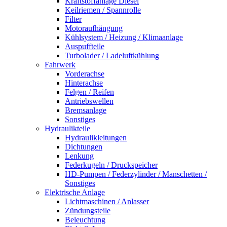
Kraftstoffanlage Diesel
Keilriemen / Spannrolle
Filter
Motoraufhängung
Kühlsystem / Heizung / Klimaanlage
Auspuffteile
Turbolader / Ladeluftkühlung
Fahrwerk
Vorderachse
Hinterachse
Felgen / Reifen
Antriebswellen
Bremsanlage
Sonstiges
Hydraulikteile
Hydraulikleitungen
Dichtungen
Lenkung
Federkugeln / Druckspeicher
HD-Pumpen / Federzylinder / Manschetten /
Sonstiges
Elektrische Anlage
Lichtmaschinen / Anlasser
Zündungsteile
Beleuchtung