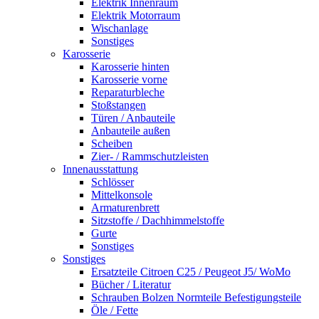
Elektrik Innenraum
Elektrik Motorraum
Wischanlage
Sonstiges
Karosserie
Karosserie hinten
Karosserie vorne
Reparaturbleche
Stoßstangen
Türen / Anbauteile
Anbauteile außen
Scheiben
Zier- / Rammschutzleisten
Innenausstattung
Schlösser
Mittelkonsole
Armaturenbrett
Sitzstoffe / Dachhimmelstoffe
Gurte
Sonstiges
Sonstiges
Ersatzteile Citroen C25 / Peugeot J5/ WoMo
Bücher / Literatur
Schrauben Bolzen Normteile Befestigungsteile
Öle / Fette