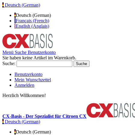
Deutsch (German)
Deutsch (German)
Français (French)
English (Anglais)
Menü
Suche
Benutzerkonto
Sie haben keine Artikel im Warenkorb.
Suche:
Suche
Benutzerkonto
Mein Wunschzettel
Anmelden
Herzlich Willkommen!
CX-Basis - Der Spezialist für Citroen CX
Deutsch (German)
Deutsch (German)