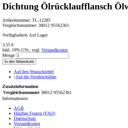
Dichtung Ölrücklaufflansch Ö
Artikelnummer:
TL-12285
Vergleichsnummer:
38012 95562361
Verfügbarkeit:
Auf Lager
3,55 €
Inkl. 19% USt.
,
zzgl.
Versandkosten
Menge
In den Warenkorb
Auf den Wunschzettel
|
Auf die Vergleichsliste
Zusatzinformation
Vergleichsnummer
38012 95562361
Informationen
AGB
Häufige Fragen (FAQ)
Datenschutz
Versandkosten