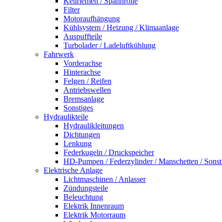
Keilriemen / Spannrolle
Filter
Motoraufhängung
Kühlsystem / Heizung / Klimaanlage
Auspuffteile
Turbolader / Ladeluftkühlung
Fahrwerk
Vorderachse
Hinterachse
Felgen / Reifen
Antriebswellen
Bremsanlage
Sonstiges
Hydraulikteile
Hydraulikleitungen
Dichtungen
Lenkung
Federkugeln / Druckspeicher
HD-Pumpen / Federzylinder / Manschetten / Sonst
Elektrische Anlage
Lichtmaschinen / Anlasser
Zündungsteile
Beleuchtung
Elektrik Innenraum
Elektrik Motorraum