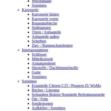
Wischanlage
Sonstiges
Karosserie
Karosserie hinten
Karosserie vorne
Reparaturbleche
Stoßstangen
Türen / Anbauteile
Anbauteile außen
Scheiben
Zier- / Rammschutzleisten
Innenausstattung
Schlösser
Mittelkonsole
Armaturenbrett
Sitzstoffe / Dachhimmelstoffe
Gurte
Sonstiges
Sonstiges
Ersatzteile Citroen C25 / Peugeot J5/ WoMo
Bücher / Literatur
Schrauben Bolzen Normteile Befestigungsteile
Öle / Fette
Sonderposten
Aufkleber / Sonstiges