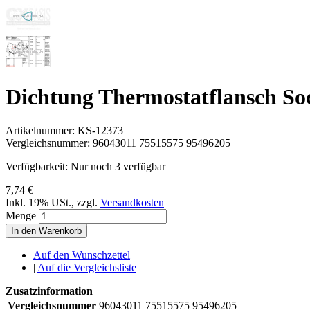
Dichtung Thermostatflansch So
Artikelnummer:
KS-12373
Vergleichsnummer:
96043011 75515575 95496205
Verfügbarkeit:
Nur noch 3 verfügbar
7,74 €
Inkl. 19% USt.
,
zzgl.
Versandkosten
Menge
In den Warenkorb
Auf den Wunschzettel
|
Auf die Vergleichsliste
Zusatzinformation
Vergleichsnummer
96043011 75515575 95496205