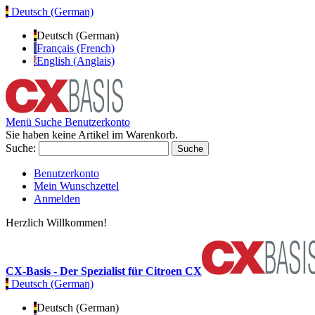
Deutsch (German)
Deutsch (German)
Français (French)
English (Anglais)
Menü
Suche
Benutzerkonto
Sie haben keine Artikel im Warenkorb.
Suche:
Suche
Benutzerkonto
Mein Wunschzettel
Anmelden
Herzlich Willkommen!
CX-Basis - Der Spezialist für Citroen CX
Deutsch (German)
Deutsch (German)