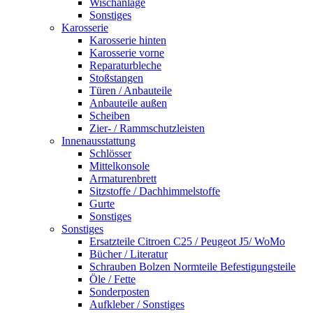
Wischanlage
Sonstiges
Karosserie
Karosserie hinten
Karosserie vorne
Reparaturbleche
Stoßstangen
Türen / Anbauteile
Anbauteile außen
Scheiben
Zier- / Rammschutzleisten
Innenausstattung
Schlösser
Mittelkonsole
Armaturenbrett
Sitzstoffe / Dachhimmelstoffe
Gurte
Sonstiges
Sonstiges
Ersatzteile Citroen C25 / Peugeot J5/ WoMo
Bücher / Literatur
Schrauben Bolzen Normteile Befestigungsteile
Öle / Fette
Sonderposten
Aufkleber / Sonstiges