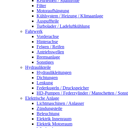
Keilriemen / Spannrolle
Filter
Motoraufhängung
Kühlsystem / Heizung / Klimaanlage
Auspuffteile
Turbolader / Ladeluftkühlung
Fahrwerk
Vorderachse
Hinterachse
Felgen / Reifen
Antriebswellen
Bremsanlage
Sonstiges
Hydraulikteile
Hydraulikleitungen
Dichtungen
Lenkung
Federkugeln / Druckspeicher
HD-Pumpen / Federzylinder / Manschetten / Sonst
Elektrische Anlage
Lichtmaschinen / Anlasser
Zündungsteile
Beleuchtung
Elektrik Innenraum
Elektrik Motorraum