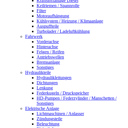
Kraftstoffanlage Diesel
Keilriemen / Spannrolle
Filter
Motoraufhängung
Kühlsystem / Heizung / Klimaanlage
Auspuffteile
Turbolader / Ladeluftkühlung
Fahrwerk
Vorderachse
Hinterachse
Felgen / Reifen
Antriebswellen
Bremsanlage
Sonstiges
Hydraulikteile
Hydraulikleitungen
Dichtungen
Lenkung
Federkugeln / Druckspeicher
HD-Pumpen / Federzylinder / Manschetten /
Sonstiges
Elektrische Anlage
Lichtmaschinen / Anlasser
Zündungsteile
Beleuchtung