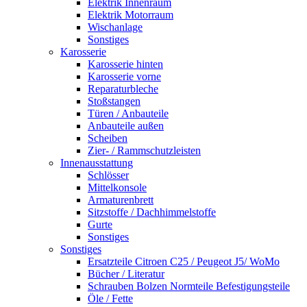
Elektrik Innenraum
Elektrik Motorraum
Wischanlage
Sonstiges
Karosserie
Karosserie hinten
Karosserie vorne
Reparaturbleche
Stoßstangen
Türen / Anbauteile
Anbauteile außen
Scheiben
Zier- / Rammschutzleisten
Innenausstattung
Schlösser
Mittelkonsole
Armaturenbrett
Sitzstoffe / Dachhimmelstoffe
Gurte
Sonstiges
Sonstiges
Ersatzteile Citroen C25 / Peugeot J5/ WoMo
Bücher / Literatur
Schrauben Bolzen Normteile Befestigungsteile
Öle / Fette