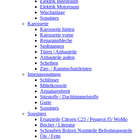
Elektrik Innenraum
Elektrik Motorraum
Wischanlage
Sonstiges
Karosserie
Karosserie hinten
Karosserie vorne
Reparaturbleche
Stoßstangen
Türen / Anbauteile
Anbauteile außen
Scheiben
Zier- / Rammschutzleisten
Innenausstattung
Schlösser
Mittelkonsole
Armaturenbrett
Sitzstoffe / Dachhimmelstoffe
Gurte
Sonstiges
Sonstiges
Ersatzteile Citroen C25 / Peugeot J5/ WoMo
Bücher / Literatur
Schrauben Bolzen Normteile Befestigungsteile
Öle / Fette