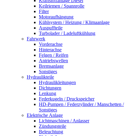
Kraftstoffanlage Diesel
Keilriemen / Spannrolle
Filter
Motoraufhängung
Kühlsystem / Heizung / Klimaanlage
Auspuffteile
Turbolader / Ladeluftkühlung
Fahrwerk
Vorderachse
Hinterachse
Felgen / Reifen
Antriebswellen
Bremsanlage
Sonstiges
Hydraulikteile
Hydraulikleitungen
Dichtungen
Lenkung
Federkugeln / Druckspeicher
HD-Pumpen / Federzylinder / Manschetten /
Sonstiges
Elektrische Anlage
Lichtmaschinen / Anlasser
Zündungsteile
Beleuchtung