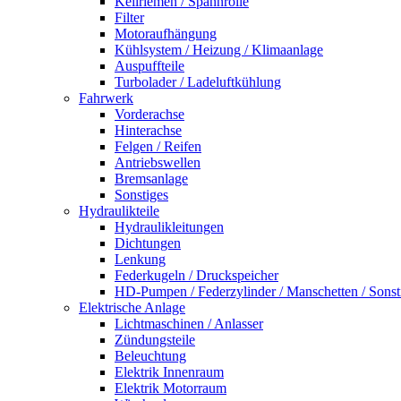
Keilriemen / Spannrolle
Filter
Motoraufhängung
Kühlsystem / Heizung / Klimaanlage
Auspuffteile
Turbolader / Ladeluftkühlung
Fahrwerk
Vorderachse
Hinterachse
Felgen / Reifen
Antriebswellen
Bremsanlage
Sonstiges
Hydraulikteile
Hydraulikleitungen
Dichtungen
Lenkung
Federkugeln / Druckspeicher
HD-Pumpen / Federzylinder / Manschetten / Sonst
Elektrische Anlage
Lichtmaschinen / Anlasser
Zündungsteile
Beleuchtung
Elektrik Innenraum
Elektrik Motorraum