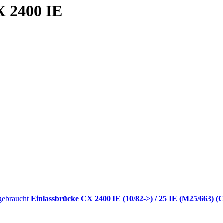
X 2400 IE
Einlassbrücke CX 2400 IE (10/82->) / 25 IE (M25/663) (