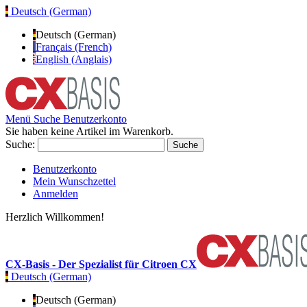
Deutsch (German)
Deutsch (German)
Français (French)
English (Anglais)
Menü
Suche
Benutzerkonto
Sie haben keine Artikel im Warenkorb.
Suche:
Suche
Benutzerkonto
Mein Wunschzettel
Anmelden
Herzlich Willkommen!
CX-Basis - Der Spezialist für Citroen CX
Deutsch (German)
Deutsch (German)