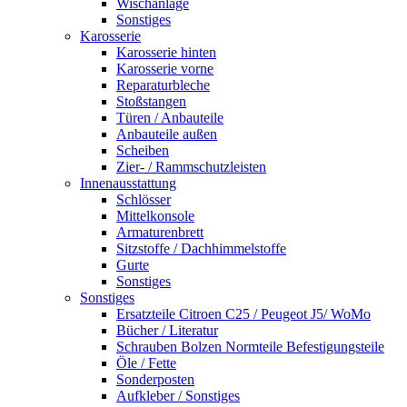
Wischanlage
Sonstiges
Karosserie
Karosserie hinten
Karosserie vorne
Reparaturbleche
Stoßstangen
Türen / Anbauteile
Anbauteile außen
Scheiben
Zier- / Rammschutzleisten
Innenausstattung
Schlösser
Mittelkonsole
Armaturenbrett
Sitzstoffe / Dachhimmelstoffe
Gurte
Sonstiges
Sonstiges
Ersatzteile Citroen C25 / Peugeot J5/ WoMo
Bücher / Literatur
Schrauben Bolzen Normteile Befestigungsteile
Öle / Fette
Sonderposten
Aufkleber / Sonstiges