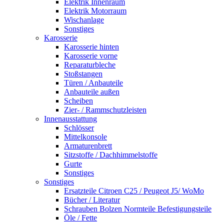
Elektrik Innenraum
Elektrik Motorraum
Wischanlage
Sonstiges
Karosserie
Karosserie hinten
Karosserie vorne
Reparaturbleche
Stoßstangen
Türen / Anbauteile
Anbauteile außen
Scheiben
Zier- / Rammschutzleisten
Innenausstattung
Schlösser
Mittelkonsole
Armaturenbrett
Sitzstoffe / Dachhimmelstoffe
Gurte
Sonstiges
Sonstiges
Ersatzteile Citroen C25 / Peugeot J5/ WoMo
Bücher / Literatur
Schrauben Bolzen Normteile Befestigungsteile
Öle / Fette