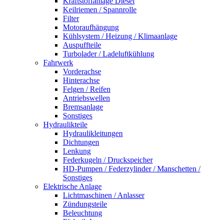
Kraftstoffanlage Diesel
Keilriemen / Spannrolle
Filter
Motoraufhängung
Kühlsystem / Heizung / Klimaanlage
Auspuffteile
Turbolader / Ladeluftkühlung
Fahrwerk
Vorderachse
Hinterachse
Felgen / Reifen
Antriebswellen
Bremsanlage
Sonstiges
Hydraulikteile
Hydraulikleitungen
Dichtungen
Lenkung
Federkugeln / Druckspeicher
HD-Pumpen / Federzylinder / Manschetten /
Sonstiges
Elektrische Anlage
Lichtmaschinen / Anlasser
Zündungsteile
Beleuchtung