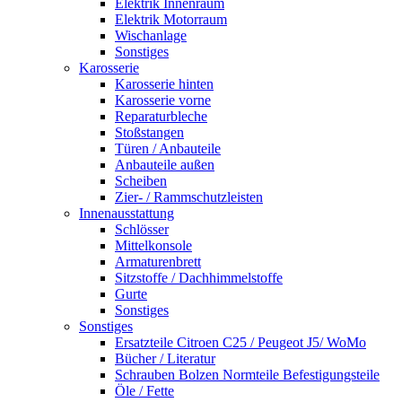
Elektrik Innenraum
Elektrik Motorraum
Wischanlage
Sonstiges
Karosserie
Karosserie hinten
Karosserie vorne
Reparaturbleche
Stoßstangen
Türen / Anbauteile
Anbauteile außen
Scheiben
Zier- / Rammschutzleisten
Innenausstattung
Schlösser
Mittelkonsole
Armaturenbrett
Sitzstoffe / Dachhimmelstoffe
Gurte
Sonstiges
Sonstiges
Ersatzteile Citroen C25 / Peugeot J5/ WoMo
Bücher / Literatur
Schrauben Bolzen Normteile Befestigungsteile
Öle / Fette