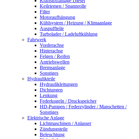
Kraftstoffanlage Diesel
Keilriemen / Spannrolle
Filter
Motoraufhängung
Kühlsystem / Heizung / Klimaanlage
Auspuffteile
Turbolader / Ladeluftkühlung
Fahrwerk
Vorderachse
Hinterachse
Felgen / Reifen
Antriebswellen
Bremsanlage
Sonstiges
Hydraulikteile
Hydraulikleitungen
Dichtungen
Lenkung
Federkugeln / Druckspeicher
HD-Pumpen / Federzylinder / Manschetten /
Sonstiges
Elektrische Anlage
Lichtmaschinen / Anlasser
Zündungsteile
Beleuchtung