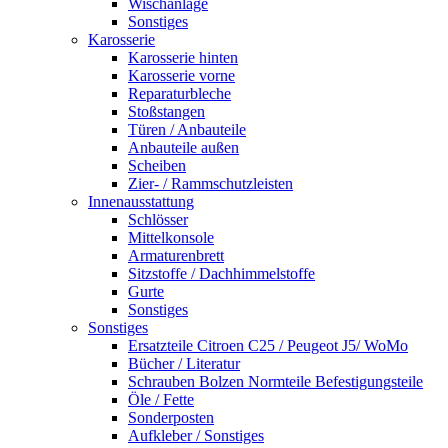
Wischanlage
Sonstiges
Karosserie
Karosserie hinten
Karosserie vorne
Reparaturbleche
Stoßstangen
Türen / Anbauteile
Anbauteile außen
Scheiben
Zier- / Rammschutzleisten
Innenausstattung
Schlösser
Mittelkonsole
Armaturenbrett
Sitzstoffe / Dachhimmelstoffe
Gurte
Sonstiges
Sonstiges
Ersatzteile Citroen C25 / Peugeot J5/ WoMo
Bücher / Literatur
Schrauben Bolzen Normteile Befestigungsteile
Öle / Fette
Sonderposten
Aufkleber / Sonstiges