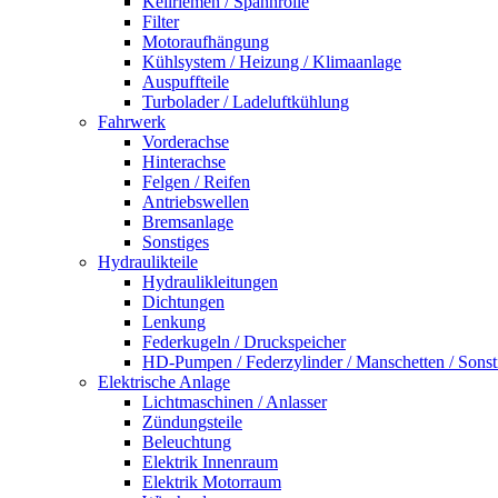
Keilriemen / Spannrolle
Filter
Motoraufhängung
Kühlsystem / Heizung / Klimaanlage
Auspuffteile
Turbolader / Ladeluftkühlung
Fahrwerk
Vorderachse
Hinterachse
Felgen / Reifen
Antriebswellen
Bremsanlage
Sonstiges
Hydraulikteile
Hydraulikleitungen
Dichtungen
Lenkung
Federkugeln / Druckspeicher
HD-Pumpen / Federzylinder / Manschetten / Sonst
Elektrische Anlage
Lichtmaschinen / Anlasser
Zündungsteile
Beleuchtung
Elektrik Innenraum
Elektrik Motorraum