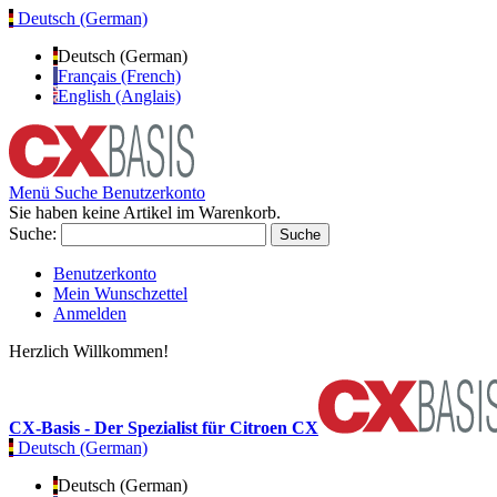
Deutsch (German)
Deutsch (German)
Français (French)
English (Anglais)
Menü
Suche
Benutzerkonto
Sie haben keine Artikel im Warenkorb.
Suche:
Suche
Benutzerkonto
Mein Wunschzettel
Anmelden
Herzlich Willkommen!
CX-Basis - Der Spezialist für Citroen CX
Deutsch (German)
Deutsch (German)