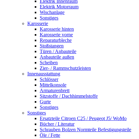
Elektrik Innenraum
Elektrik Motorraum
Wischanlage
Sonstiges
Karosserie
Karosserie hinten
Karosserie vorne
Reparaturbleche
Stoßstangen
Türen / Anbauteile
Anbauteile außen
Scheiben
Zier- / Rammschutzleisten
Innenausstattung
Schlösser
Mittelkonsole
Armaturenbrett
Sitzstoffe / Dachhimmelstoffe
Gurte
Sonstiges
Sonstiges
Ersatzteile Citroen C25 / Peugeot J5/ WoMo
Bücher / Literatur
Schrauben Bolzen Normteile Befestigungsteile
Öle / Fette