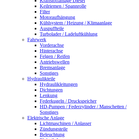
Kraftstoffanlage Diesel
Keilriemen / Spannrolle
Filter
Motoraufhängung
Kühlsystem / Heizung / Klimaanlage
Auspuffteile
Turbolader / Ladeluftkühlung
Fahrwerk
Vorderachse
Hinterachse
Felgen / Reifen
Antriebswellen
Bremsanlage
Sonstiges
Hydraulikteile
Hydraulikleitungen
Dichtungen
Lenkung
Federkugeln / Druckspeicher
HD-Pumpen / Federzylinder / Manschetten /
Sonstiges
Elektrische Anlage
Lichtmaschinen / Anlasser
Zündungsteile
Beleuchtung