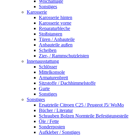
Wischanlage
Sonstiges
Karosserie
Karosserie hinten
Karosserie vorne
Reparaturbleche
Stoßstangen
Türen / Anbauteile
Anbauteile außen
Scheiben
Zier- / Rammschutzleisten
Innenausstattung
Schlösser
Mittelkonsole
Armaturenbrett
Sitzstoffe / Dachhimmelstoffe
Gurte
Sonstiges
Sonstiges
Ersatzteile Citroen C25 / Peugeot J5/ WoMo
Bücher / Literatur
Schrauben Bolzen Normteile Befestigungsteile
Öle / Fette
Sonderposten
Aufkleber / Sonstiges