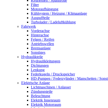
Keilriemen / Spannrolle
Filter
Motoraufhängung
Kühlsystem / Heizung / Klimaanlage
Auspuffteile
Turbolader / Ladeluftkühlung
Fahrwerk
Vorderachse
Hinterachse
Felgen / Reifen
Antriebswellen
Bremsanlage
Sonstiges
Hydraulikteile
Hydraulikleitungen
Dichtungen
Lenkung
Federkugeln / Druckspeicher
HD-Pumpen / Federzylinder / Manschetten / Sonst
Elektrische Anlage
Lichtmaschinen / Anlasser
Zündungsteile
Beleuchtung
Elektrik Innenraum
Elektrik Motorraum