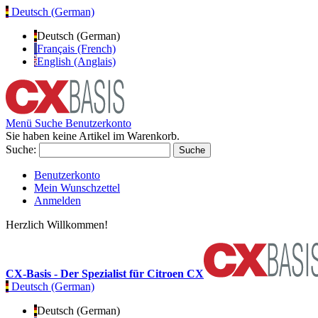
Deutsch (German)
Deutsch (German)
Français (French)
English (Anglais)
Menü
Suche
Benutzerkonto
Sie haben keine Artikel im Warenkorb.
Suche:
Suche
Benutzerkonto
Mein Wunschzettel
Anmelden
Herzlich Willkommen!
CX-Basis - Der Spezialist für Citroen CX
Deutsch (German)
Deutsch (German)