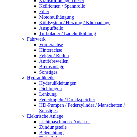
Kraftstoffanlage Diesel
Keilriemen / Spannrolle
Filter
Motoraufhängung
Kühlsystem / Heizung / Klimaanlage
Auspuffteile
Turbolader / Ladeluftkühlung
Fahrwerk
Vorderachse
Hinterachse
Felgen / Reifen
Antriebswellen
Bremsanlage
Sonstiges
Hydraulikteile
Hydraulikleitungen
Dichtungen
Lenkung
Federkugeln / Druckspeicher
HD-Pumpen / Federzylinder / Manschetten /
Sonstiges
Elektrische Anlage
Lichtmaschinen / Anlasser
Zündungsteile
Beleuchtung