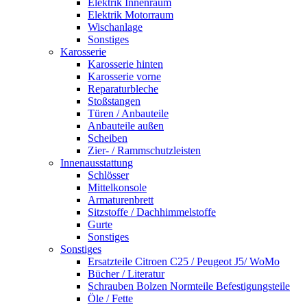
Elektrik Innenraum
Elektrik Motorraum
Wischanlage
Sonstiges
Karosserie
Karosserie hinten
Karosserie vorne
Reparaturbleche
Stoßstangen
Türen / Anbauteile
Anbauteile außen
Scheiben
Zier- / Rammschutzleisten
Innenausstattung
Schlösser
Mittelkonsole
Armaturenbrett
Sitzstoffe / Dachhimmelstoffe
Gurte
Sonstiges
Sonstiges
Ersatzteile Citroen C25 / Peugeot J5/ WoMo
Bücher / Literatur
Schrauben Bolzen Normteile Befestigungsteile
Öle / Fette