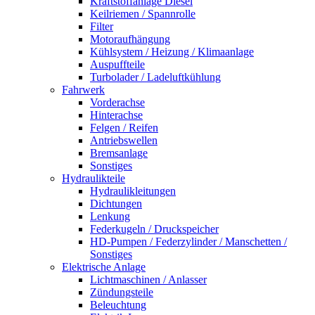
Kraftstoffanlage Diesel
Keilriemen / Spannrolle
Filter
Motoraufhängung
Kühlsystem / Heizung / Klimaanlage
Auspuffteile
Turbolader / Ladeluftkühlung
Fahrwerk
Vorderachse
Hinterachse
Felgen / Reifen
Antriebswellen
Bremsanlage
Sonstiges
Hydraulikteile
Hydraulikleitungen
Dichtungen
Lenkung
Federkugeln / Druckspeicher
HD-Pumpen / Federzylinder / Manschetten /
Sonstiges
Elektrische Anlage
Lichtmaschinen / Anlasser
Zündungsteile
Beleuchtung