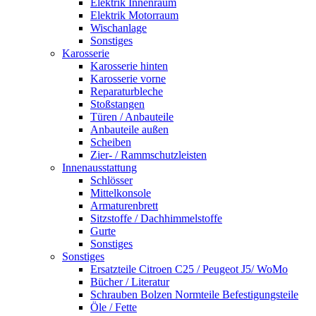
Elektrik Innenraum
Elektrik Motorraum
Wischanlage
Sonstiges
Karosserie
Karosserie hinten
Karosserie vorne
Reparaturbleche
Stoßstangen
Türen / Anbauteile
Anbauteile außen
Scheiben
Zier- / Rammschutzleisten
Innenausstattung
Schlösser
Mittelkonsole
Armaturenbrett
Sitzstoffe / Dachhimmelstoffe
Gurte
Sonstiges
Sonstiges
Ersatzteile Citroen C25 / Peugeot J5/ WoMo
Bücher / Literatur
Schrauben Bolzen Normteile Befestigungsteile
Öle / Fette