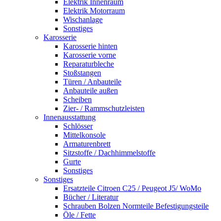
Elektrik Innenraum
Elektrik Motorraum
Wischanlage
Sonstiges
Karosserie
Karosserie hinten
Karosserie vorne
Reparaturbleche
Stoßstangen
Türen / Anbauteile
Anbauteile außen
Scheiben
Zier- / Rammschutzleisten
Innenausstattung
Schlösser
Mittelkonsole
Armaturenbrett
Sitzstoffe / Dachhimmelstoffe
Gurte
Sonstiges
Sonstiges
Ersatzteile Citroen C25 / Peugeot J5/ WoMo
Bücher / Literatur
Schrauben Bolzen Normteile Befestigungsteile
Öle / Fette