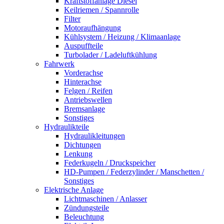
Kraftstoffanlage Diesel
Keilriemen / Spannrolle
Filter
Motoraufhängung
Kühlsystem / Heizung / Klimaanlage
Auspuffteile
Turbolader / Ladeluftkühlung
Fahrwerk
Vorderachse
Hinterachse
Felgen / Reifen
Antriebswellen
Bremsanlage
Sonstiges
Hydraulikteile
Hydraulikleitungen
Dichtungen
Lenkung
Federkugeln / Druckspeicher
HD-Pumpen / Federzylinder / Manschetten /
Sonstiges
Elektrische Anlage
Lichtmaschinen / Anlasser
Zündungsteile
Beleuchtung