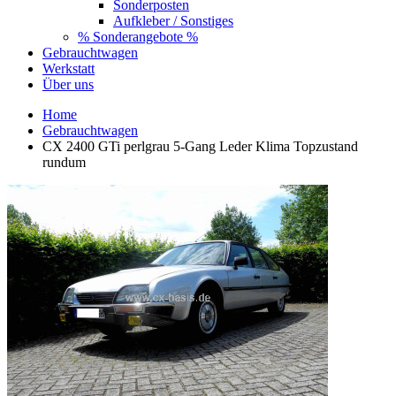
Sonderposten
Aufkleber / Sonstiges
% Sonderangebote %
Gebrauchtwagen
Werkstatt
Über uns
Home
Gebrauchtwagen
CX 2400 GTi perlgrau 5-Gang Leder Klima Topzustand
rundum