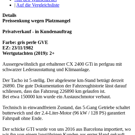
|
Auf die Vergleichsliste
Details
Preissenkung wegen Platzmangel
Privatverkauf - in Kundenauftrag
Farbe: gris perle GVE
EZ: 23/11/1982
Wertgutachten (2019): 2+
Aussergewöhnlich gut erhaltener CX 2400 GTi in perlgrau mit
schwarzer Lederausstattung und Klimaanlage.
Der Tacho ist 5-stellig. Der abgelesene km-Stand beträgt derzeit
26890. Die gute Dokumentation der Fahrzeughistorie lässt darauf
schliessen, dass das Fahrzeug 226890 km gelaufen ist.
Bei etwa 150000 km wurde ein Austauschmotor verbaut.
Technisch in einwandfreiem Zustand, das 5-Gang Getriebe schaltet
butterweich und der 2.4-Liter-Motor (96 kW / 128 PS) garantiert
Fahrspaß ohne Ende.
Der schicke GTI wurde von uns 2016 aus Barcelona importiert, wo
wir ihn von einem langjährigen Kunden aus erster Hand gekauft