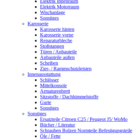
Elektrik Innenraum
Elektrik Motorraum
Wischanlage
Sonstiges
Karosserie
Karosserie hinten
Karosserie vorne
Reparaturbleche
Stoßstangen
Türen / Anbauteile
Anbauteile außen
Scheiben
Zier- / Rammschutzleisten
Innenausstattung
Schlösser
Mittelkonsole
Armaturenbrett
Sitzstoffe / Dachhimmelstoffe
Gurte
Sonstiges
Sonstiges
Ersatzteile Citroen C25 / Peugeot J5/ WoMo
Bücher / Literatur
Schrauben Bolzen Normteile Befestigungsteile
Öle / Fette