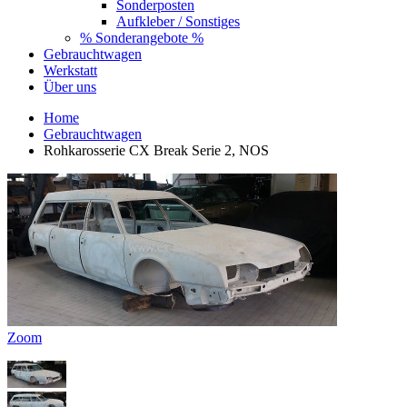
Sonderposten
Aufkleber / Sonstiges
% Sonderangebote %
Gebrauchtwagen
Werkstatt
Über uns
Home
Gebrauchtwagen
Rohkarosserie CX Break Serie 2, NOS
Zoom