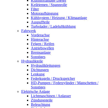
Kraftstoffanlage Diesel
Keilriemen / Spannrolle
Filter
Motoraufhängung
Kühlsystem / Heizung / Klimaanlage
Auspuffteile
Turbolader / Ladeluftkühlung
Fahrwerk
Vorderachse
Hinterachse
Felgen / Reifen
Antriebswellen
Bremsanlage
Sonstiges
Hydraulikteile
Hydraulikleitungen
Dichtungen
Lenkung
Federkugeln / Druckspeicher
HD-Pumpen / Federzylinder / Manschetten /
Sonstiges
Elektrische Anlage
Lichtmaschinen / Anlasser
Zündungsteile
Beleuchtung