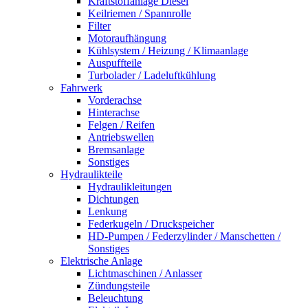
Kraftstoffanlage Diesel
Keilriemen / Spannrolle
Filter
Motoraufhängung
Kühlsystem / Heizung / Klimaanlage
Auspuffteile
Turbolader / Ladeluftkühlung
Fahrwerk
Vorderachse
Hinterachse
Felgen / Reifen
Antriebswellen
Bremsanlage
Sonstiges
Hydraulikteile
Hydraulikleitungen
Dichtungen
Lenkung
Federkugeln / Druckspeicher
HD-Pumpen / Federzylinder / Manschetten /
Sonstiges
Elektrische Anlage
Lichtmaschinen / Anlasser
Zündungsteile
Beleuchtung