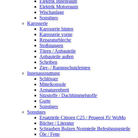
Elektrik Innenraum
Elektrik Motorraum
Wischanlage
Sonstiges
Karosserie
Karosserie hinten
Karosserie vorne
Reparaturbleche
Stoßstangen
Türen / Anbauteile
Anbauteile außen
Scheiben
Zier- / Rammschutzleisten
Innenausstattung
Schlösser
Mittelkonsole
Armaturenbrett
Sitzstoffe / Dachhimmelstoffe
Gurte
Sonstiges
Sonstiges
Ersatzteile Citroen C25 / Peugeot J5/ WoMo
Bücher / Literatur
Schrauben Bolzen Normteile Befestigungsteile
Öle / Fette