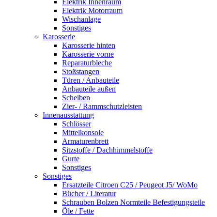
Elektrik Innenraum
Elektrik Motorraum
Wischanlage
Sonstiges
Karosserie
Karosserie hinten
Karosserie vorne
Reparaturbleche
Stoßstangen
Türen / Anbauteile
Anbauteile außen
Scheiben
Zier- / Rammschutzleisten
Innenausstattung
Schlösser
Mittelkonsole
Armaturenbrett
Sitzstoffe / Dachhimmelstoffe
Gurte
Sonstiges
Sonstiges
Ersatzteile Citroen C25 / Peugeot J5/ WoMo
Bücher / Literatur
Schrauben Bolzen Normteile Befestigungsteile
Öle / Fette