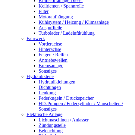
Kraftstoffanlage Diesel
Keilriemen / Spannrolle
Filter
Motoraufhängung
Kühlsystem / Heizung / Klimaanlage
Auspuffteile
Turbolader / Ladeluftkühlung
Fahrwerk
Vorderachse
Hinterachse
Felgen / Reifen
Antriebswellen
Bremsanlage
Sonstiges
Hydraulikteile
Hydraulikleitungen
Dichtungen
Lenkung
Federkugeln / Druckspeicher
HD-Pumpen / Federzylinder / Manschetten /
Sonstiges
Elektrische Anlage
Lichtmaschinen / Anlasser
Zündungsteile
Beleuchtung