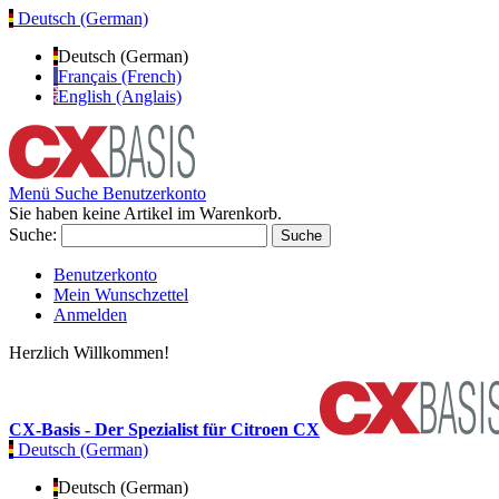
Deutsch (German)
Deutsch (German)
Français (French)
English (Anglais)
Menü
Suche
Benutzerkonto
Sie haben keine Artikel im Warenkorb.
Suche:
Suche
Benutzerkonto
Mein Wunschzettel
Anmelden
Herzlich Willkommen!
CX-Basis - Der Spezialist für Citroen CX
Deutsch (German)
Deutsch (German)