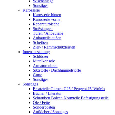
Wischanlage
Sonstiges
Karosserie
Karosserie hinten
Karosserie vorne
Reparaturbleche
Stoßstangen
Türen / Anbauteile
Anbauteile außen
Scheiben
Zier- / Rammschutzleisten
Innenausstattung
Schlösser
Mittelkonsole
Armaturenbrett
Sitzstoffe / Dachhimmelstoffe
Gurte
Sonstiges
Sonstiges
Ersatzteile Citroen C25 / Peugeot J5/ WoMo
Bücher / Literatur
Schrauben Bolzen Normteile Befestigungsteile
Öle / Fette
Sonderposten
Aufkleber / Sonstiges