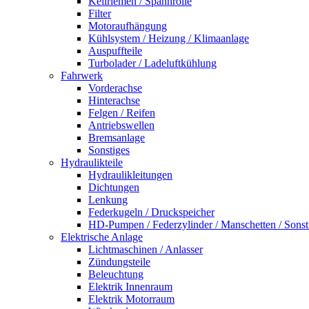
Keilriemen / Spannrolle
Filter
Motoraufhängung
Kühlsystem / Heizung / Klimaanlage
Auspuffteile
Turbolader / Ladeluftkühlung
Fahrwerk
Vorderachse
Hinterachse
Felgen / Reifen
Antriebswellen
Bremsanlage
Sonstiges
Hydraulikteile
Hydraulikleitungen
Dichtungen
Lenkung
Federkugeln / Druckspeicher
HD-Pumpen / Federzylinder / Manschetten / Sonst
Elektrische Anlage
Lichtmaschinen / Anlasser
Zündungsteile
Beleuchtung
Elektrik Innenraum
Elektrik Motorraum