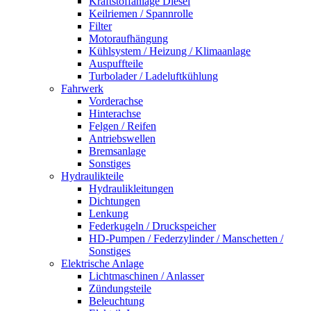
Kraftstoffanlage Diesel
Keilriemen / Spannrolle
Filter
Motoraufhängung
Kühlsystem / Heizung / Klimaanlage
Auspuffteile
Turbolader / Ladeluftkühlung
Fahrwerk
Vorderachse
Hinterachse
Felgen / Reifen
Antriebswellen
Bremsanlage
Sonstiges
Hydraulikteile
Hydraulikleitungen
Dichtungen
Lenkung
Federkugeln / Druckspeicher
HD-Pumpen / Federzylinder / Manschetten /
Sonstiges
Elektrische Anlage
Lichtmaschinen / Anlasser
Zündungsteile
Beleuchtung