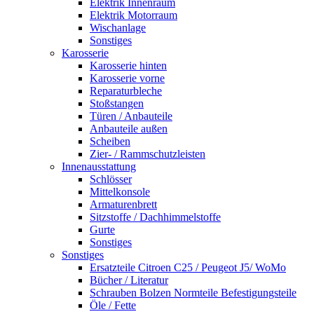
Elektrik Innenraum
Elektrik Motorraum
Wischanlage
Sonstiges
Karosserie
Karosserie hinten
Karosserie vorne
Reparaturbleche
Stoßstangen
Türen / Anbauteile
Anbauteile außen
Scheiben
Zier- / Rammschutzleisten
Innenausstattung
Schlösser
Mittelkonsole
Armaturenbrett
Sitzstoffe / Dachhimmelstoffe
Gurte
Sonstiges
Sonstiges
Ersatzteile Citroen C25 / Peugeot J5/ WoMo
Bücher / Literatur
Schrauben Bolzen Normteile Befestigungsteile
Öle / Fette