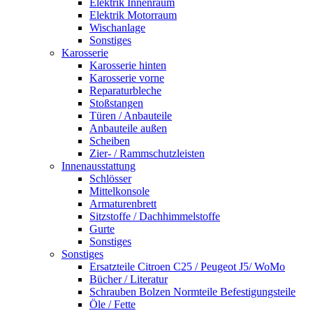
Elektrik Innenraum
Elektrik Motorraum
Wischanlage
Sonstiges
Karosserie
Karosserie hinten
Karosserie vorne
Reparaturbleche
Stoßstangen
Türen / Anbauteile
Anbauteile außen
Scheiben
Zier- / Rammschutzleisten
Innenausstattung
Schlösser
Mittelkonsole
Armaturenbrett
Sitzstoffe / Dachhimmelstoffe
Gurte
Sonstiges
Sonstiges
Ersatzteile Citroen C25 / Peugeot J5/ WoMo
Bücher / Literatur
Schrauben Bolzen Normteile Befestigungsteile
Öle / Fette