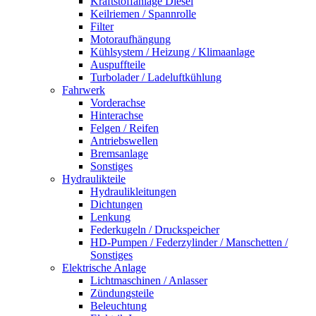
Kraftstoffanlage Diesel
Keilriemen / Spannrolle
Filter
Motoraufhängung
Kühlsystem / Heizung / Klimaanlage
Auspuffteile
Turbolader / Ladeluftkühlung
Fahrwerk
Vorderachse
Hinterachse
Felgen / Reifen
Antriebswellen
Bremsanlage
Sonstiges
Hydraulikteile
Hydraulikleitungen
Dichtungen
Lenkung
Federkugeln / Druckspeicher
HD-Pumpen / Federzylinder / Manschetten /
Sonstiges
Elektrische Anlage
Lichtmaschinen / Anlasser
Zündungsteile
Beleuchtung