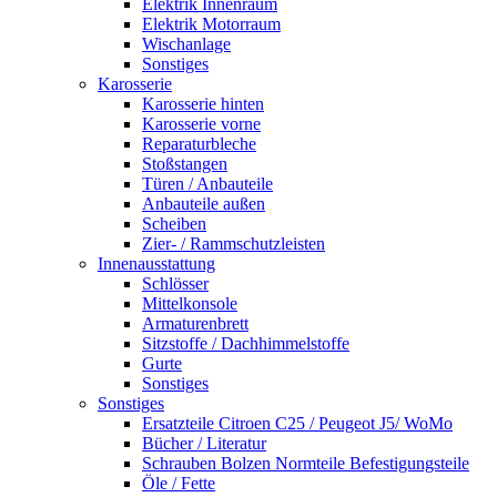
Elektrik Innenraum
Elektrik Motorraum
Wischanlage
Sonstiges
Karosserie
Karosserie hinten
Karosserie vorne
Reparaturbleche
Stoßstangen
Türen / Anbauteile
Anbauteile außen
Scheiben
Zier- / Rammschutzleisten
Innenausstattung
Schlösser
Mittelkonsole
Armaturenbrett
Sitzstoffe / Dachhimmelstoffe
Gurte
Sonstiges
Sonstiges
Ersatzteile Citroen C25 / Peugeot J5/ WoMo
Bücher / Literatur
Schrauben Bolzen Normteile Befestigungsteile
Öle / Fette