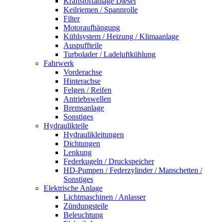
Kraftstoffanlage Diesel
Keilriemen / Spannrolle
Filter
Motoraufhängung
Kühlsystem / Heizung / Klimaanlage
Auspuffteile
Turbolader / Ladeluftkühlung
Fahrwerk
Vorderachse
Hinterachse
Felgen / Reifen
Antriebswellen
Bremsanlage
Sonstiges
Hydraulikteile
Hydraulikleitungen
Dichtungen
Lenkung
Federkugeln / Druckspeicher
HD-Pumpen / Federzylinder / Manschetten /
Sonstiges
Elektrische Anlage
Lichtmaschinen / Anlasser
Zündungsteile
Beleuchtung