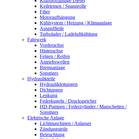
Kraftstoffanlage Diesel
Keilriemen / Spannrolle
Filter
Motoraufhängung
Kühlsystem / Heizung / Klimaanlage
Auspuffteile
Turbolader / Ladeluftkühlung
Fahrwerk
Vorderachse
Hinterachse
Felgen / Reifen
Antriebswellen
Bremsanlage
Sonstiges
Hydraulikteile
Hydraulikleitungen
Dichtungen
Lenkung
Federkugeln / Druckspeicher
HD-Pumpen / Federzylinder / Manschetten /
Sonstiges
Elektrische Anlage
Lichtmaschinen / Anlasser
Zündungsteile
Beleuchtung