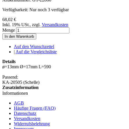
Verfügbarkeit:
Nur noch 3 verfügbar
68,02 €
Inkl. 19% USt.
,
zzgl.
Versandkosten
Menge
In den Warenkorb
Auf den Wunschzettel
|
Auf die Vergleichsliste
Details
ø=13mm Ø=17mm L=590
Passend:
KA-20505 (Schelle)
Zusatzinformation
Informationen
AGB
Häufige Fragen (FAQ)
Datenschutz
Versandkosten
Widerrufsbelehrung
Impressum