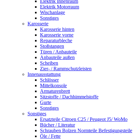
Elektrik Innenraum
Elektrik Motorraum
Wischanlage
Sonstiges
Karosserie
Karosserie hinten
Karosserie vorne
Reparaturbleche
Stoßstangen
Türen / Anbauteile
Anbauteile außen
Scheiben
Zier- / Rammschutzleisten
Innenausstattung
Schlösser
Mittelkonsole
Armaturenbrett
Sitzstoffe / Dachhimmelstoffe
Gurte
Sonstiges
Sonstiges
Ersatzteile Citroen C25 / Peugeot J5/ WoMo
Bücher / Literatur
Schrauben Bolzen Normteile Befestigungsteile
Öle / Fette