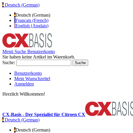
Deutsch (German)
Deutsch (German)
Français (French)
English (Anglais)
Menü
Suche
Benutzerkonto
Sie haben keine Artikel im Warenkorb.
Suche:
Suche
Benutzerkonto
Mein Wunschzettel
Anmelden
Herzlich Willkommen!
CX-Basis - Der Spezialist für Citroen CX
Deutsch (German)
Deutsch (German)