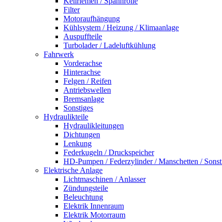
Keilriemen / Spannrolle
Filter
Motoraufhängung
Kühlsystem / Heizung / Klimaanlage
Auspuffteile
Turbolader / Ladeluftkühlung
Fahrwerk
Vorderachse
Hinterachse
Felgen / Reifen
Antriebswellen
Bremsanlage
Sonstiges
Hydraulikteile
Hydraulikleitungen
Dichtungen
Lenkung
Federkugeln / Druckspeicher
HD-Pumpen / Federzylinder / Manschetten / Sonst
Elektrische Anlage
Lichtmaschinen / Anlasser
Zündungsteile
Beleuchtung
Elektrik Innenraum
Elektrik Motorraum