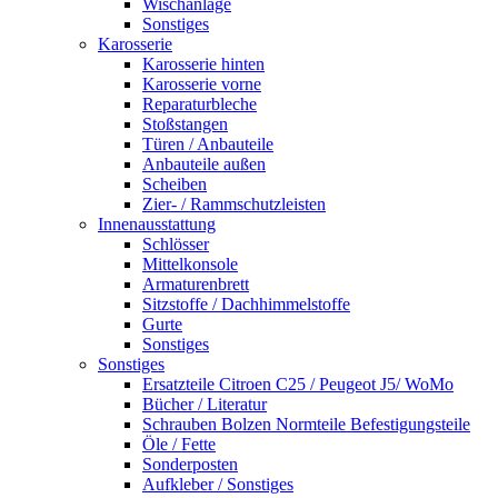
Wischanlage
Sonstiges
Karosserie
Karosserie hinten
Karosserie vorne
Reparaturbleche
Stoßstangen
Türen / Anbauteile
Anbauteile außen
Scheiben
Zier- / Rammschutzleisten
Innenausstattung
Schlösser
Mittelkonsole
Armaturenbrett
Sitzstoffe / Dachhimmelstoffe
Gurte
Sonstiges
Sonstiges
Ersatzteile Citroen C25 / Peugeot J5/ WoMo
Bücher / Literatur
Schrauben Bolzen Normteile Befestigungsteile
Öle / Fette
Sonderposten
Aufkleber / Sonstiges