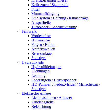
Kraftstoffanlage Diesel
Keilriemen / Spannrolle
Filter
Motoraufhängung
Kühlsystem / Heizung / Klimaanlage
Auspuffteile
Turbolader / Ladeluftkühlung
Fahrwerk
Vorderachse
Hinterachse
Felgen / Reifen
Antriebswellen
Bremsanlage
Sonstiges
Hydraulikteile
Hydraulikleitungen
Dichtungen
Lenkung
Federkugeln / Druckspeicher
HD-Pumpen / Federzylinder / Manschetten /
Sonstiges
Elektrische Anlage
Lichtmaschinen / Anlasser
Zündungsteile
Beleuchtung