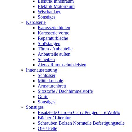
Elektrik Innenraum
Elektrik Motorraum
Wischanlage
Sonstiges
Karosserie
Karosserie hinten
Karosserie vorne
Reparaturbleche
Stoßstangen
Türen / Anbauteile
Anbauteile außen
Scheiben
Zier- / Rammschutzleisten
Innenausstattung
Schlösser
Mittelkonsole
Armaturenbrett
Sitzstoffe / Dachhimmelstoffe
Gurte
Sonstiges
Sonstiges
Ersatzteile Citroen C25 / Peugeot J5/ WoMo
Bücher / Literatur
Schrauben Bolzen Normteile Befestigungsteile
Öle / Fette