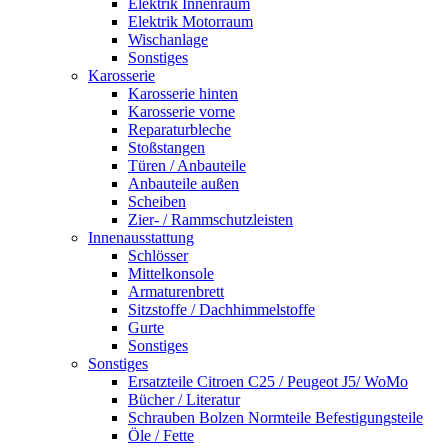
Elektrik Innenraum
Elektrik Motorraum
Wischanlage
Sonstiges
Karosserie
Karosserie hinten
Karosserie vorne
Reparaturbleche
Stoßstangen
Türen / Anbauteile
Anbauteile außen
Scheiben
Zier- / Rammschutzleisten
Innenausstattung
Schlösser
Mittelkonsole
Armaturenbrett
Sitzstoffe / Dachhimmelstoffe
Gurte
Sonstiges
Sonstiges
Ersatzteile Citroen C25 / Peugeot J5/ WoMo
Bücher / Literatur
Schrauben Bolzen Normteile Befestigungsteile
Öle / Fette