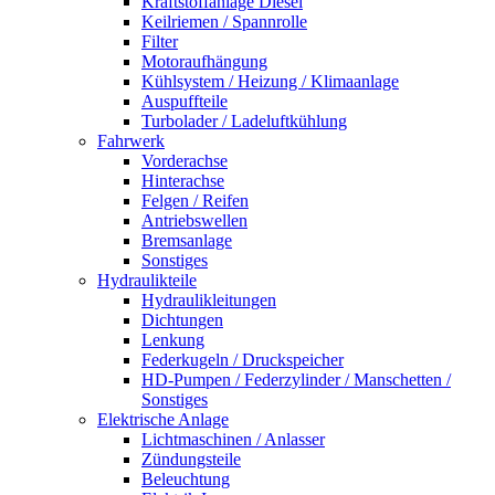
Kraftstoffanlage Diesel
Keilriemen / Spannrolle
Filter
Motoraufhängung
Kühlsystem / Heizung / Klimaanlage
Auspuffteile
Turbolader / Ladeluftkühlung
Fahrwerk
Vorderachse
Hinterachse
Felgen / Reifen
Antriebswellen
Bremsanlage
Sonstiges
Hydraulikteile
Hydraulikleitungen
Dichtungen
Lenkung
Federkugeln / Druckspeicher
HD-Pumpen / Federzylinder / Manschetten /
Sonstiges
Elektrische Anlage
Lichtmaschinen / Anlasser
Zündungsteile
Beleuchtung