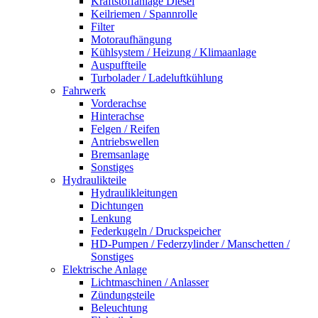
Kraftstoffanlage Diesel
Keilriemen / Spannrolle
Filter
Motoraufhängung
Kühlsystem / Heizung / Klimaanlage
Auspuffteile
Turbolader / Ladeluftkühlung
Fahrwerk
Vorderachse
Hinterachse
Felgen / Reifen
Antriebswellen
Bremsanlage
Sonstiges
Hydraulikteile
Hydraulikleitungen
Dichtungen
Lenkung
Federkugeln / Druckspeicher
HD-Pumpen / Federzylinder / Manschetten /
Sonstiges
Elektrische Anlage
Lichtmaschinen / Anlasser
Zündungsteile
Beleuchtung