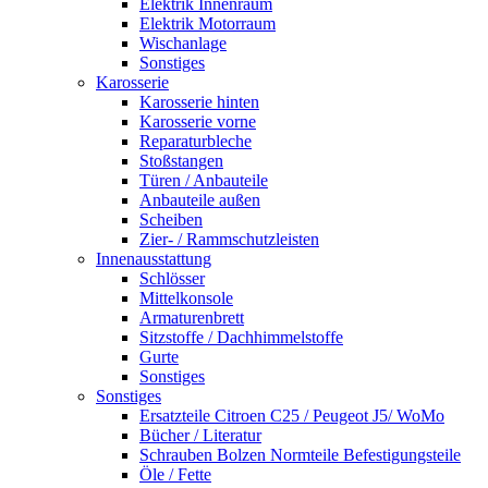
Elektrik Innenraum
Elektrik Motorraum
Wischanlage
Sonstiges
Karosserie
Karosserie hinten
Karosserie vorne
Reparaturbleche
Stoßstangen
Türen / Anbauteile
Anbauteile außen
Scheiben
Zier- / Rammschutzleisten
Innenausstattung
Schlösser
Mittelkonsole
Armaturenbrett
Sitzstoffe / Dachhimmelstoffe
Gurte
Sonstiges
Sonstiges
Ersatzteile Citroen C25 / Peugeot J5/ WoMo
Bücher / Literatur
Schrauben Bolzen Normteile Befestigungsteile
Öle / Fette