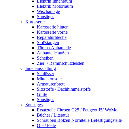
Elektrik Innenraum
Elektrik Motorraum
Wischanlage
Sonstiges
Karosserie
Karosserie hinten
Karosserie vorne
Reparaturbleche
Stoßstangen
Türen / Anbauteile
Anbauteile außen
Scheiben
Zier- / Rammschutzleisten
Innenausstattung
Schlösser
Mittelkonsole
Armaturenbrett
Sitzstoffe / Dachhimmelstoffe
Gurte
Sonstiges
Sonstiges
Ersatzteile Citroen C25 / Peugeot J5/ WoMo
Bücher / Literatur
Schrauben Bolzen Normteile Befestigungsteile
Öle / Fette