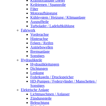
Kraftstoffanlage Diesel
Keilriemen / Spannrolle
Filter
Motoraufhängung
Kühlsystem / Heizung / Klimaanlage
Auspuffteile
Turbolader / Ladeluftkühlung
Fahrwerk
Vorderachse
Hinterachse
Felgen / Reifen
Antriebswellen
Bremsanlage
Sonstiges
Hydraulikteile
Hydraulikleitungen
Dichtungen
Lenkung
Federkugeln / Druckspeicher
HD-Pumpen / Federzylinder / Manschetten /
Sonstiges
Elektrische Anlage
Lichtmaschinen / Anlasser
Zündungsteile
Beleuchtung