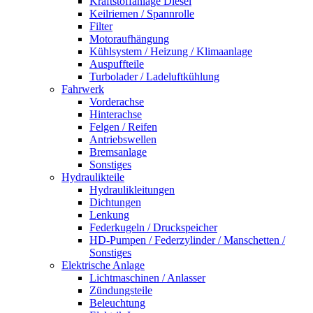
Kraftstoffanlage Diesel
Keilriemen / Spannrolle
Filter
Motoraufhängung
Kühlsystem / Heizung / Klimaanlage
Auspuffteile
Turbolader / Ladeluftkühlung
Fahrwerk
Vorderachse
Hinterachse
Felgen / Reifen
Antriebswellen
Bremsanlage
Sonstiges
Hydraulikteile
Hydraulikleitungen
Dichtungen
Lenkung
Federkugeln / Druckspeicher
HD-Pumpen / Federzylinder / Manschetten /
Sonstiges
Elektrische Anlage
Lichtmaschinen / Anlasser
Zündungsteile
Beleuchtung