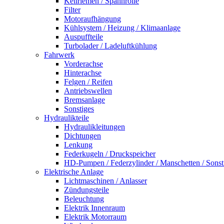
Keilriemen / Spannrolle
Filter
Motoraufhängung
Kühlsystem / Heizung / Klimaanlage
Auspuffteile
Turbolader / Ladeluftkühlung
Fahrwerk
Vorderachse
Hinterachse
Felgen / Reifen
Antriebswellen
Bremsanlage
Sonstiges
Hydraulikteile
Hydraulikleitungen
Dichtungen
Lenkung
Federkugeln / Druckspeicher
HD-Pumpen / Federzylinder / Manschetten / Sonst
Elektrische Anlage
Lichtmaschinen / Anlasser
Zündungsteile
Beleuchtung
Elektrik Innenraum
Elektrik Motorraum