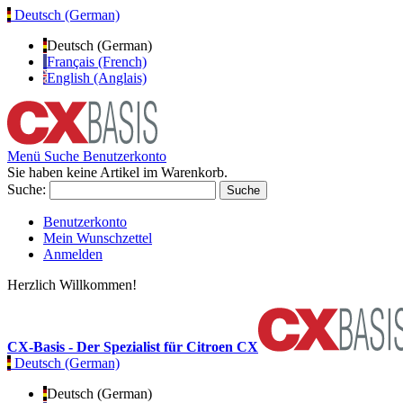
Deutsch (German)
Deutsch (German)
Français (French)
English (Anglais)
Menü
Suche
Benutzerkonto
Sie haben keine Artikel im Warenkorb.
Suche:
Suche
Benutzerkonto
Mein Wunschzettel
Anmelden
Herzlich Willkommen!
CX-Basis - Der Spezialist für Citroen CX
Deutsch (German)
Deutsch (German)