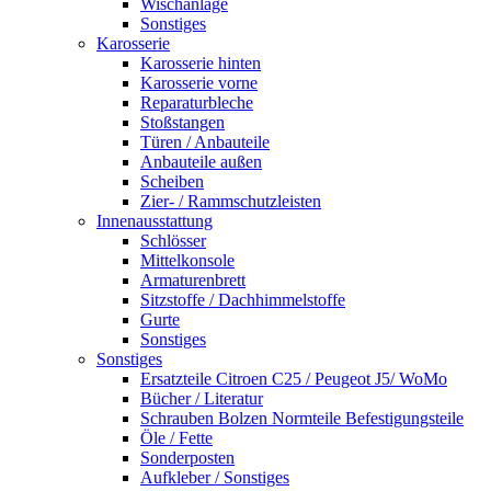
Wischanlage
Sonstiges
Karosserie
Karosserie hinten
Karosserie vorne
Reparaturbleche
Stoßstangen
Türen / Anbauteile
Anbauteile außen
Scheiben
Zier- / Rammschutzleisten
Innenausstattung
Schlösser
Mittelkonsole
Armaturenbrett
Sitzstoffe / Dachhimmelstoffe
Gurte
Sonstiges
Sonstiges
Ersatzteile Citroen C25 / Peugeot J5/ WoMo
Bücher / Literatur
Schrauben Bolzen Normteile Befestigungsteile
Öle / Fette
Sonderposten
Aufkleber / Sonstiges