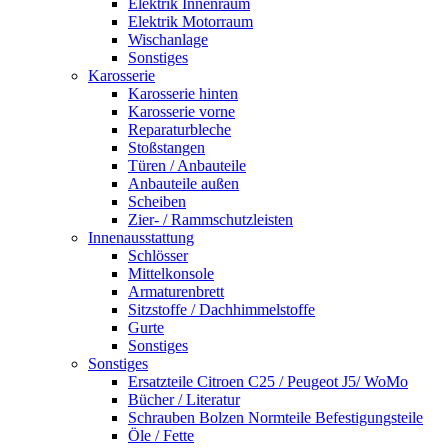
Elektrik Innenraum
Elektrik Motorraum
Wischanlage
Sonstiges
Karosserie
Karosserie hinten
Karosserie vorne
Reparaturbleche
Stoßstangen
Türen / Anbauteile
Anbauteile außen
Scheiben
Zier- / Rammschutzleisten
Innenausstattung
Schlösser
Mittelkonsole
Armaturenbrett
Sitzstoffe / Dachhimmelstoffe
Gurte
Sonstiges
Sonstiges
Ersatzteile Citroen C25 / Peugeot J5/ WoMo
Bücher / Literatur
Schrauben Bolzen Normteile Befestigungsteile
Öle / Fette