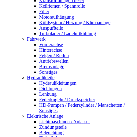
Kraftstoffanlage Diesel
Keilriemen / Spannrolle
Filter
Motoraufhängung
Kühlsystem / Heizung / Klimaanlage
Auspuffteile
Turbolader / Ladeluftkühlung
Fahrwerk
Vorderachse
Hinterachse
Felgen / Reifen
Antriebswellen
Bremsanlage
Sonstiges
Hydraulikteile
Hydraulikleitungen
Dichtungen
Lenkung
Federkugeln / Druckspeicher
HD-Pumpen / Federzylinder / Manschetten /
Sonstiges
Elektrische Anlage
Lichtmaschinen / Anlasser
Zündungsteile
Beleuchtung