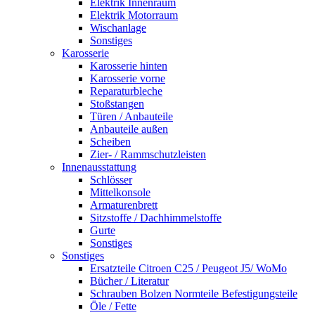
Elektrik Innenraum
Elektrik Motorraum
Wischanlage
Sonstiges
Karosserie
Karosserie hinten
Karosserie vorne
Reparaturbleche
Stoßstangen
Türen / Anbauteile
Anbauteile außen
Scheiben
Zier- / Rammschutzleisten
Innenausstattung
Schlösser
Mittelkonsole
Armaturenbrett
Sitzstoffe / Dachhimmelstoffe
Gurte
Sonstiges
Sonstiges
Ersatzteile Citroen C25 / Peugeot J5/ WoMo
Bücher / Literatur
Schrauben Bolzen Normteile Befestigungsteile
Öle / Fette