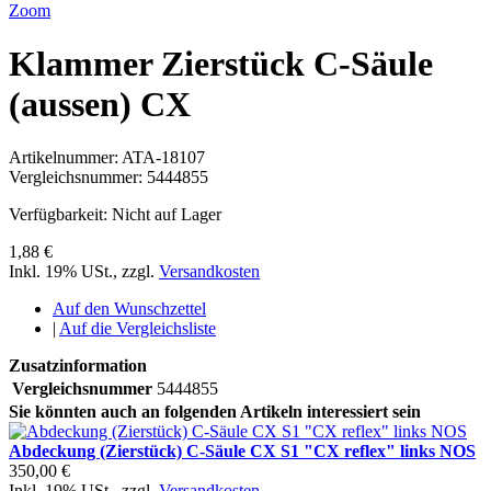
Zoom
Klammer Zierstück C-Säule
(aussen) CX
Artikelnummer:
ATA-18107
Vergleichsnummer:
5444855
Verfügbarkeit:
Nicht auf Lager
1,88 €
Inkl. 19% USt.
,
zzgl.
Versandkosten
Auf den Wunschzettel
|
Auf die Vergleichsliste
Zusatzinformation
Vergleichsnummer
5444855
Sie könnten auch an folgenden Artikeln interessiert sein
Abdeckung (Zierstück) C-Säule CX S1 "CX reflex" links NOS
350,00 €
Inkl. 19% USt.
,
zzgl.
Versandkosten