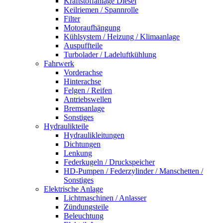
Kraftstoffanlage Diesel
Keilriemen / Spannrolle
Filter
Motoraufhängung
Kühlsystem / Heizung / Klimaanlage
Auspuffteile
Turbolader / Ladeluftkühlung
Fahrwerk
Vorderachse
Hinterachse
Felgen / Reifen
Antriebswellen
Bremsanlage
Sonstiges
Hydraulikteile
Hydraulikleitungen
Dichtungen
Lenkung
Federkugeln / Druckspeicher
HD-Pumpen / Federzylinder / Manschetten /
Sonstiges
Elektrische Anlage
Lichtmaschinen / Anlasser
Zündungsteile
Beleuchtung