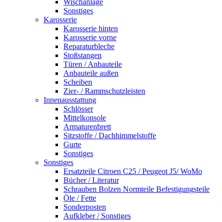
Wischanlage
Sonstiges
Karosserie
Karosserie hinten
Karosserie vorne
Reparaturbleche
Stoßstangen
Türen / Anbauteile
Anbauteile außen
Scheiben
Zier- / Rammschutzleisten
Innenausstattung
Schlösser
Mittelkonsole
Armaturenbrett
Sitzstoffe / Dachhimmelstoffe
Gurte
Sonstiges
Sonstiges
Ersatzteile Citroen C25 / Peugeot J5/ WoMo
Bücher / Literatur
Schrauben Bolzen Normteile Befestigungsteile
Öle / Fette
Sonderposten
Aufkleber / Sonstiges