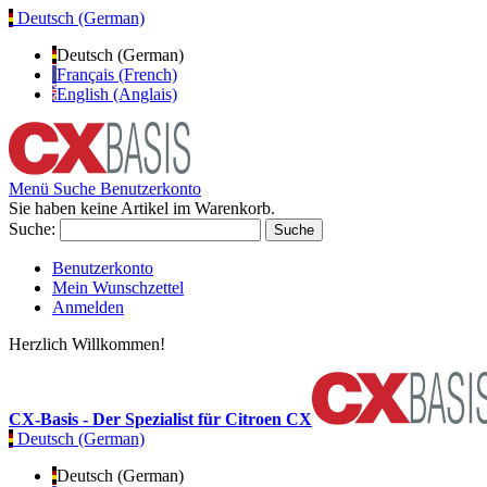
Deutsch (German)
Deutsch (German)
Français (French)
English (Anglais)
Menü
Suche
Benutzerkonto
Sie haben keine Artikel im Warenkorb.
Suche:
Suche
Benutzerkonto
Mein Wunschzettel
Anmelden
Herzlich Willkommen!
CX-Basis - Der Spezialist für Citroen CX
Deutsch (German)
Deutsch (German)