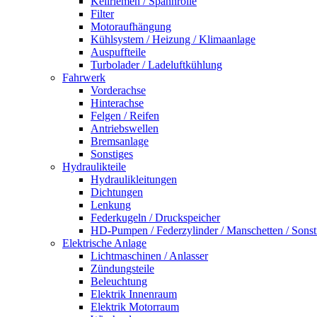
Keilriemen / Spannrolle
Filter
Motoraufhängung
Kühlsystem / Heizung / Klimaanlage
Auspuffteile
Turbolader / Ladeluftkühlung
Fahrwerk
Vorderachse
Hinterachse
Felgen / Reifen
Antriebswellen
Bremsanlage
Sonstiges
Hydraulikteile
Hydraulikleitungen
Dichtungen
Lenkung
Federkugeln / Druckspeicher
HD-Pumpen / Federzylinder / Manschetten / Sonst
Elektrische Anlage
Lichtmaschinen / Anlasser
Zündungsteile
Beleuchtung
Elektrik Innenraum
Elektrik Motorraum