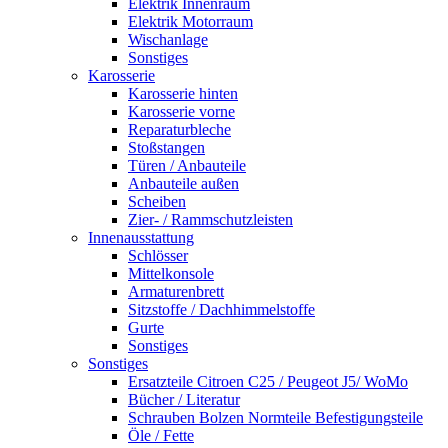
Elektrik Innenraum
Elektrik Motorraum
Wischanlage
Sonstiges
Karosserie
Karosserie hinten
Karosserie vorne
Reparaturbleche
Stoßstangen
Türen / Anbauteile
Anbauteile außen
Scheiben
Zier- / Rammschutzleisten
Innenausstattung
Schlösser
Mittelkonsole
Armaturenbrett
Sitzstoffe / Dachhimmelstoffe
Gurte
Sonstiges
Sonstiges
Ersatzteile Citroen C25 / Peugeot J5/ WoMo
Bücher / Literatur
Schrauben Bolzen Normteile Befestigungsteile
Öle / Fette