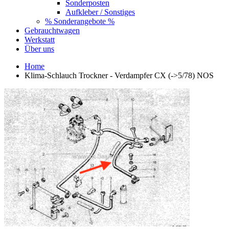
Sonderposten
Aufkleber / Sonstiges
% Sonderangebote %
Gebrauchtwagen
Werkstatt
Über uns
Home
Klima-Schlauch Trockner - Verdampfer CX (->5/78) NOS