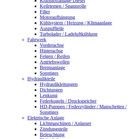
Kraftstoffanlage Diesel
Keilriemen / Spannrolle
Filter
Motoraufhängung
Kühlsystem / Heizung / Klimaanlage
Auspuffteile
Turbolader / Ladeluftkühlung
Fahrwerk
Vorderachse
Hinterachse
Felgen / Reifen
Antriebswellen
Bremsanlage
Sonstiges
Hydraulikteile
Hydraulikleitungen
Dichtungen
Lenkung
Federkugeln / Druckspeicher
HD-Pumpen / Federzylinder / Manschetten /
Sonstiges
Elektrische Anlage
Lichtmaschinen / Anlasser
Zündungsteile
Beleuchtung