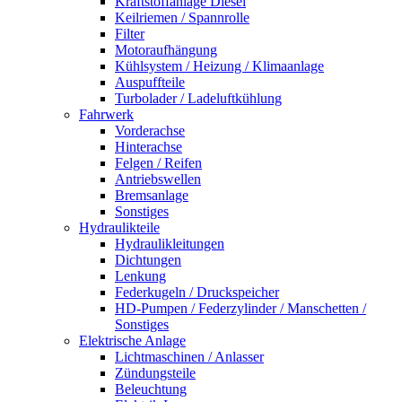
Kraftstoffanlage Diesel
Keilriemen / Spannrolle
Filter
Motoraufhängung
Kühlsystem / Heizung / Klimaanlage
Auspuffteile
Turbolader / Ladeluftkühlung
Fahrwerk
Vorderachse
Hinterachse
Felgen / Reifen
Antriebswellen
Bremsanlage
Sonstiges
Hydraulikteile
Hydraulikleitungen
Dichtungen
Lenkung
Federkugeln / Druckspeicher
HD-Pumpen / Federzylinder / Manschetten /
Sonstiges
Elektrische Anlage
Lichtmaschinen / Anlasser
Zündungsteile
Beleuchtung