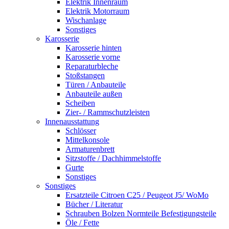
Elektrik Innenraum
Elektrik Motorraum
Wischanlage
Sonstiges
Karosserie
Karosserie hinten
Karosserie vorne
Reparaturbleche
Stoßstangen
Türen / Anbauteile
Anbauteile außen
Scheiben
Zier- / Rammschutzleisten
Innenausstattung
Schlösser
Mittelkonsole
Armaturenbrett
Sitzstoffe / Dachhimmelstoffe
Gurte
Sonstiges
Sonstiges
Ersatzteile Citroen C25 / Peugeot J5/ WoMo
Bücher / Literatur
Schrauben Bolzen Normteile Befestigungsteile
Öle / Fette