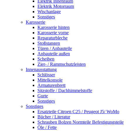
Elektrik Innenraum
Elektrik Motorraum
Wischanlage
Sonstiges
Karosserie
Karosserie hinten
Karosserie vorne
Reparaturbleche
Stoßstangen
Türen / Anbauteile
Anbauteile außen
Scheiben
Zier- / Rammschutzleisten
Innenausstattung
Schlösser
Mittelkonsole
Armaturenbrett
Sitzstoffe / Dachhimmelstoffe
Gurte
Sonstiges
Sonstiges
Ersatzteile Citroen C25 / Peugeot J5/ WoMo
Bücher / Literatur
Schrauben Bolzen Normteile Befestigungsteile
Öle / Fette