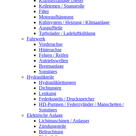
Kraftstoffanlage Diesel
Keilriemen / Spannrolle
Filter
Motoraufhängung
Kühlsystem / Heizung / Klimaanlage
Auspuffteile
Turbolader / Ladeluftkühlung
Fahrwerk
Vorderachse
Hinterachse
Felgen / Reifen
Antriebswellen
Bremsanlage
Sonstiges
Hydraulikteile
Hydraulikleitungen
Dichtungen
Lenkung
Federkugeln / Druckspeicher
HD-Pumpen / Federzylinder / Manschetten /
Sonstiges
Elektrische Anlage
Lichtmaschinen / Anlasser
Zündungsteile
Beleuchtung