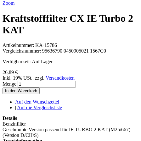
Zoom
Kraftstofffilter CX IE Turbo 2
KAT
Artikelnummer:
KA-15786
Vergleichsnummer:
95636790 0450905021 1567C0
Verfügbarkeit:
Auf Lager
26,89 €
Inkl. 19% USt.
,
zzgl.
Versandkosten
Menge
In den Warenkorb
Auf den Wunschzettel
|
Auf die Vergleichsliste
Details
Benzinfilter
Geschraubte Version passend für IE TURBO 2 KAT (M25/667)
(Version D/CH/S)
Zusatzinformation