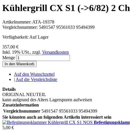
Kühlergrill CX S1 (->6/82) 2 C
Artikelnummer:
ATA-19378
Vergleichsnummer:
5491547 95561033 95494399
Verfügbarkeit:
Auf Lager
357,00 €
Inkl. 19% USt.
,
zzgl.
Versandkosten
Menge
In den Warenkorb
Auf den Wunschzettel
|
Auf die Vergleichsliste
Details
ORIGINAL NEUTEIL
kann aufgrund des Alters Lagerspuren aufweisen
Zusatzinformation
Vergleichsnummer
5491547 95561033 95494399
Sie könnten auch an folgenden Artikeln interessiert sein
Befestigungsklam
5,00 €