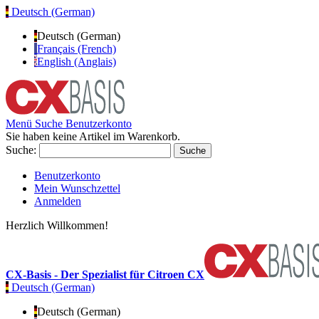
Deutsch (German)
Deutsch (German)
Français (French)
English (Anglais)
Menü
Suche
Benutzerkonto
Sie haben keine Artikel im Warenkorb.
Suche:
Suche
Benutzerkonto
Mein Wunschzettel
Anmelden
Herzlich Willkommen!
CX-Basis - Der Spezialist für Citroen CX
Deutsch (German)
Deutsch (German)