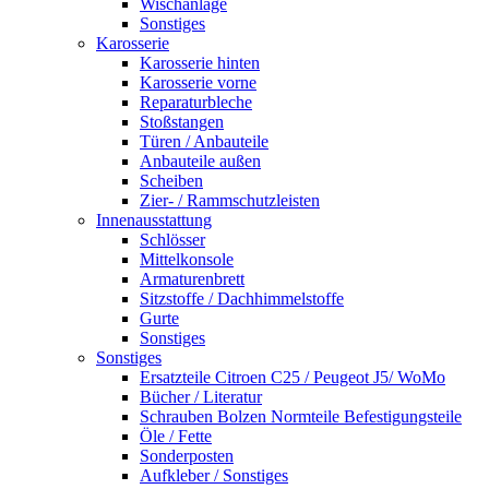
Wischanlage
Sonstiges
Karosserie
Karosserie hinten
Karosserie vorne
Reparaturbleche
Stoßstangen
Türen / Anbauteile
Anbauteile außen
Scheiben
Zier- / Rammschutzleisten
Innenausstattung
Schlösser
Mittelkonsole
Armaturenbrett
Sitzstoffe / Dachhimmelstoffe
Gurte
Sonstiges
Sonstiges
Ersatzteile Citroen C25 / Peugeot J5/ WoMo
Bücher / Literatur
Schrauben Bolzen Normteile Befestigungsteile
Öle / Fette
Sonderposten
Aufkleber / Sonstiges