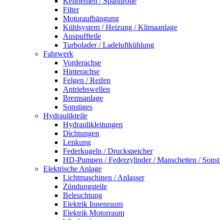
Keilriemen / Spannrolle
Filter
Motoraufhängung
Kühlsystem / Heizung / Klimaanlage
Auspuffteile
Turbolader / Ladeluftkühlung
Fahrwerk
Vorderachse
Hinterachse
Felgen / Reifen
Antriebswellen
Bremsanlage
Sonstiges
Hydraulikteile
Hydraulikleitungen
Dichtungen
Lenkung
Federkugeln / Druckspeicher
HD-Pumpen / Federzylinder / Manschetten / Sonst
Elektrische Anlage
Lichtmaschinen / Anlasser
Zündungsteile
Beleuchtung
Elektrik Innenraum
Elektrik Motorraum