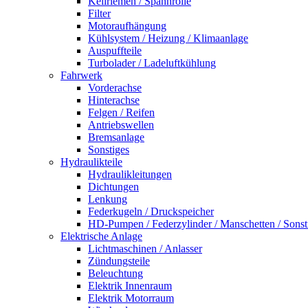
Keilriemen / Spannrolle
Filter
Motoraufhängung
Kühlsystem / Heizung / Klimaanlage
Auspuffteile
Turbolader / Ladeluftkühlung
Fahrwerk
Vorderachse
Hinterachse
Felgen / Reifen
Antriebswellen
Bremsanlage
Sonstiges
Hydraulikteile
Hydraulikleitungen
Dichtungen
Lenkung
Federkugeln / Druckspeicher
HD-Pumpen / Federzylinder / Manschetten / Sonst
Elektrische Anlage
Lichtmaschinen / Anlasser
Zündungsteile
Beleuchtung
Elektrik Innenraum
Elektrik Motorraum