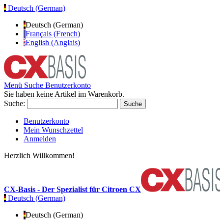
Deutsch (German)
Deutsch (German)
Français (French)
English (Anglais)
Menü
Suche
Benutzerkonto
Sie haben keine Artikel im Warenkorb.
Suche:
Suche
Benutzerkonto
Mein Wunschzettel
Anmelden
Herzlich Willkommen!
CX-Basis - Der Spezialist für Citroen CX
Deutsch (German)
Deutsch (German)