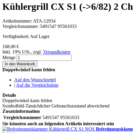
Kühlergrill CX S1 (->6/82) 2 Ch
Artikelnummer:
ATA-12934
Vergleichsnummer:
5491547 95561033
Verfügbarkeit:
Auf Lager
168,00 €
Inkl. 19% USt.
,
zzgl.
Versandkosten
Menge
In den Warenkorb
Doppelwinkel kann fehlen
Auf den Wunschzettel
|
Auf die Vergleichsliste
Details
Doppelwinkel kann fehlen
Symbolbild-Tatsächlicher Gebrauchszustand abweichend
Zusatzinformation
Vergleichsnummer
5491547 95561033
Sie könnten auch an folgenden Artikeln interessiert sein
Befestigungsklam