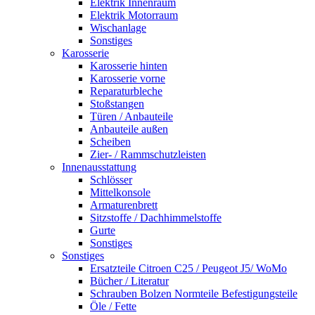
Elektrik Innenraum
Elektrik Motorraum
Wischanlage
Sonstiges
Karosserie
Karosserie hinten
Karosserie vorne
Reparaturbleche
Stoßstangen
Türen / Anbauteile
Anbauteile außen
Scheiben
Zier- / Rammschutzleisten
Innenausstattung
Schlösser
Mittelkonsole
Armaturenbrett
Sitzstoffe / Dachhimmelstoffe
Gurte
Sonstiges
Sonstiges
Ersatzteile Citroen C25 / Peugeot J5/ WoMo
Bücher / Literatur
Schrauben Bolzen Normteile Befestigungsteile
Öle / Fette