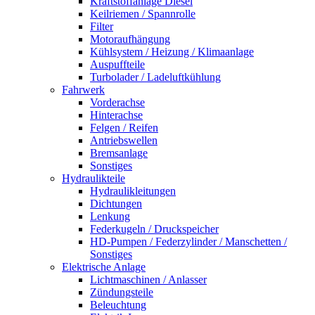
Kraftstoffanlage Diesel
Keilriemen / Spannrolle
Filter
Motoraufhängung
Kühlsystem / Heizung / Klimaanlage
Auspuffteile
Turbolader / Ladeluftkühlung
Fahrwerk
Vorderachse
Hinterachse
Felgen / Reifen
Antriebswellen
Bremsanlage
Sonstiges
Hydraulikteile
Hydraulikleitungen
Dichtungen
Lenkung
Federkugeln / Druckspeicher
HD-Pumpen / Federzylinder / Manschetten /
Sonstiges
Elektrische Anlage
Lichtmaschinen / Anlasser
Zündungsteile
Beleuchtung