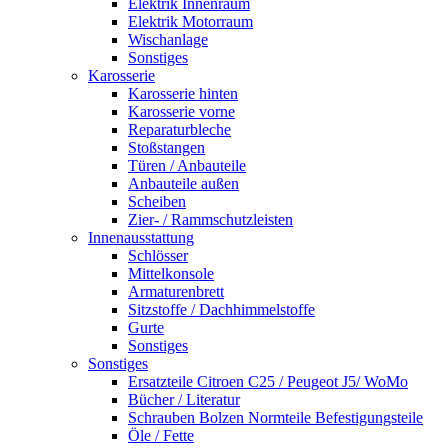
Elektrik Innenraum
Elektrik Motorraum
Wischanlage
Sonstiges
Karosserie
Karosserie hinten
Karosserie vorne
Reparaturbleche
Stoßstangen
Türen / Anbauteile
Anbauteile außen
Scheiben
Zier- / Rammschutzleisten
Innenausstattung
Schlösser
Mittelkonsole
Armaturenbrett
Sitzstoffe / Dachhimmelstoffe
Gurte
Sonstiges
Sonstiges
Ersatzteile Citroen C25 / Peugeot J5/ WoMo
Bücher / Literatur
Schrauben Bolzen Normteile Befestigungsteile
Öle / Fette