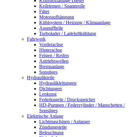
Kraftstoffanlage Diesel
Keilriemen / Spannrolle
Filter
Motoraufhängung
Kühlsystem / Heizung / Klimaanlage
Auspuffteile
Turbolader / Ladeluftkühlung
Fahrwerk
Vorderachse
Hinterachse
Felgen / Reifen
Antriebswellen
Bremsanlage
Sonstiges
Hydraulikteile
Hydraulikleitungen
Dichtungen
Lenkung
Federkugeln / Druckspeicher
HD-Pumpen / Federzylinder / Manschetten /
Sonstiges
Elektrische Anlage
Lichtmaschinen / Anlasser
Zündungsteile
Beleuchtung