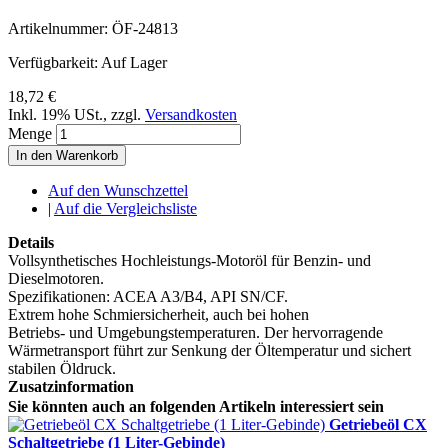
Artikelnummer:
ÖF-24813
Verfügbarkeit:
Auf Lager
18,72 €
Inkl. 19% USt.
,
zzgl.
Versandkosten
Menge
In den Warenkorb
Auf den Wunschzettel
|
Auf die Vergleichsliste
Details
Vollsynthetisches Hochleistungs-Motoröl für Benzin- und
Dieselmotoren.
Spezifikationen: ACEA A3/B4, API SN/CF.
Extrem hohe Schmiersicherheit, auch bei hohen
Betriebs- und Umgebungstemperaturen. Der hervorragende
Wärmetransport führt zur Senkung der Öltemperatur und sichert
stabilen Öldruck.
Zusatzinformation
Sie könnten auch an folgenden Artikeln interessiert sein
Getriebeöl CX
Schaltgetriebe (1 Liter-Gebinde)