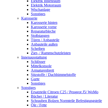
Elektrik Innenraum
Elektrik Motorraum
Wischanlage
Sonstiges
Karosserie
Karosserie hinten
Karosserie vorne
Reparaturbleche
Stoßstangen
Türen / Anbauteile
Anbauteile außen
Scheiben
Zier- / Rammschutzleisten
Innenausstattung
Schlösser
Mittelkonsole
Armaturenbrett
Sitzstoffe / Dachhimmelstoffe
Gurte
Sonstiges
Sonstiges
Ersatzteile Citroen C25 / Peugeot J5/ WoMo
Bücher / Literatur
Schrauben Bolzen Normteile Befestigungsteile
Öle / Fette