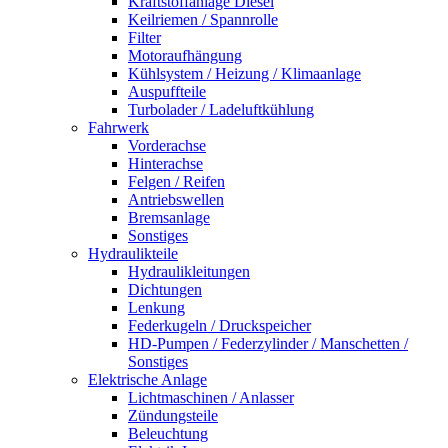
Kraftstoffanlage Diesel
Keilriemen / Spannrolle
Filter
Motoraufhängung
Kühlsystem / Heizung / Klimaanlage
Auspuffteile
Turbolader / Ladeluftkühlung
Fahrwerk
Vorderachse
Hinterachse
Felgen / Reifen
Antriebswellen
Bremsanlage
Sonstiges
Hydraulikteile
Hydraulikleitungen
Dichtungen
Lenkung
Federkugeln / Druckspeicher
HD-Pumpen / Federzylinder / Manschetten /
Sonstiges
Elektrische Anlage
Lichtmaschinen / Anlasser
Zündungsteile
Beleuchtung