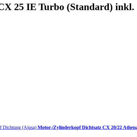
CX 25 IE Turbo (Standard) inkl.
Motor-/Zylinderkopf Dichtsatz CX 20/22 Athena