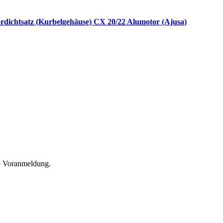
rdichtsatz (Kurbelgehäuse) CX 20/22 Alumotor (Ajusa)
he Voranmeldung.