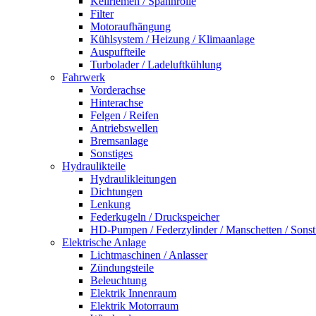
Keilriemen / Spannrolle
Filter
Motoraufhängung
Kühlsystem / Heizung / Klimaanlage
Auspuffteile
Turbolader / Ladeluftkühlung
Fahrwerk
Vorderachse
Hinterachse
Felgen / Reifen
Antriebswellen
Bremsanlage
Sonstiges
Hydraulikteile
Hydraulikleitungen
Dichtungen
Lenkung
Federkugeln / Druckspeicher
HD-Pumpen / Federzylinder / Manschetten / Sonst
Elektrische Anlage
Lichtmaschinen / Anlasser
Zündungsteile
Beleuchtung
Elektrik Innenraum
Elektrik Motorraum