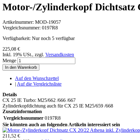
Motor-/Zylinderkopf Dichtsatz 
Artikelnummer:
MOD-19057
Vergleichsnummer:
0197R8
Verfügbarkeit:
Nur noch 5 verfügbar
225,08 €
Inkl. 19% USt.
,
zzgl.
Versandkosten
Menge
In den Warenkorb
Auf den Wunschzettel
|
Auf die Vergleichsliste
Details
CX 25 IE Turbo: M25/662 /666 /667
Zylinderkopfdichtung auch für CX 25 IE M25/659 /668
Zusatzinformation
Vergleichsnummer
0197R8
Sie könnten auch an folgenden Artikeln interessiert sein
211,52 €