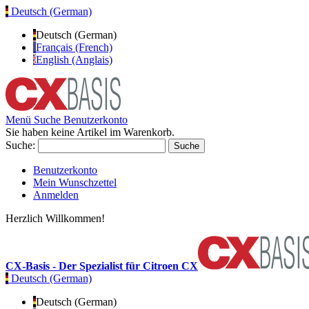
Deutsch (German)
Deutsch (German)
Français (French)
English (Anglais)
Menü
Suche
Benutzerkonto
Sie haben keine Artikel im Warenkorb.
Suche:
Suche
Benutzerkonto
Mein Wunschzettel
Anmelden
Herzlich Willkommen!
CX-Basis - Der Spezialist für Citroen CX
Deutsch (German)
Deutsch (German)