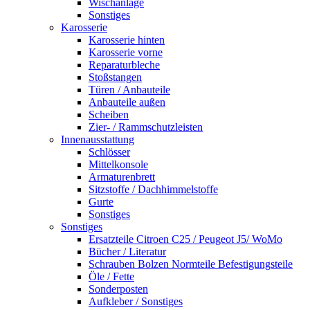
Wischanlage
Sonstiges
Karosserie
Karosserie hinten
Karosserie vorne
Reparaturbleche
Stoßstangen
Türen / Anbauteile
Anbauteile außen
Scheiben
Zier- / Rammschutzleisten
Innenausstattung
Schlösser
Mittelkonsole
Armaturenbrett
Sitzstoffe / Dachhimmelstoffe
Gurte
Sonstiges
Sonstiges
Ersatzteile Citroen C25 / Peugeot J5/ WoMo
Bücher / Literatur
Schrauben Bolzen Normteile Befestigungsteile
Öle / Fette
Sonderposten
Aufkleber / Sonstiges