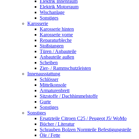
Elektrik Innenraum
Elektrik Motorraum
Wischanlage
Sonstiges
Karosserie
Karosserie hinten
Karosserie vorne
Reparaturbleche
Stoßstangen
Türen / Anbauteile
Anbauteile außen
Scheiben
Zier- / Rammschutzleisten
Innenausstattung
Schlösser
Mittelkonsole
Armaturenbrett
Sitzstoffe / Dachhimmelstoffe
Gurte
Sonstiges
Sonstiges
Ersatzteile Citroen C25 / Peugeot J5/ WoMo
Bücher / Literatur
Schrauben Bolzen Normteile Befestigungsteile
Öle / Fette