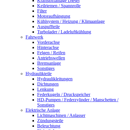
Kraftstoffanlage Diesel
Keilriemen / Spannrolle
Filter
Motoraufhängung
Kühlsystem / Heizung / Klimaanlage
Auspuffteile
Turbolader / Ladeluftkühlung
Fahrwerk
Vorderachse
Hinterachse
Felgen / Reifen
Antriebswellen
Bremsanlage
Sonstiges
Hydraulikteile
Hydraulikleitungen
Dichtungen
Lenkung
Federkugeln / Druckspeicher
HD-Pumpen / Federzylinder / Manschetten /
Sonstiges
Elektrische Anlage
Lichtmaschinen / Anlasser
Zündungsteile
Beleuchtung