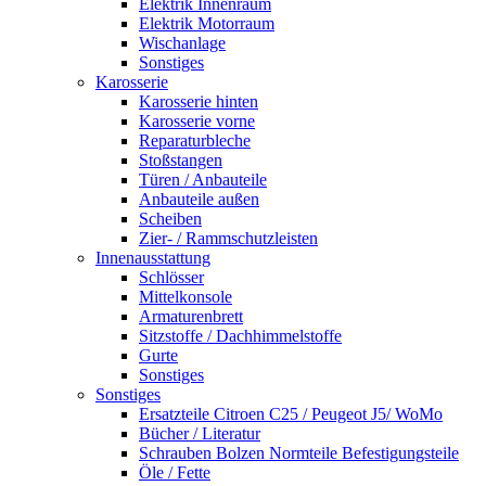
Elektrik Innenraum
Elektrik Motorraum
Wischanlage
Sonstiges
Karosserie
Karosserie hinten
Karosserie vorne
Reparaturbleche
Stoßstangen
Türen / Anbauteile
Anbauteile außen
Scheiben
Zier- / Rammschutzleisten
Innenausstattung
Schlösser
Mittelkonsole
Armaturenbrett
Sitzstoffe / Dachhimmelstoffe
Gurte
Sonstiges
Sonstiges
Ersatzteile Citroen C25 / Peugeot J5/ WoMo
Bücher / Literatur
Schrauben Bolzen Normteile Befestigungsteile
Öle / Fette