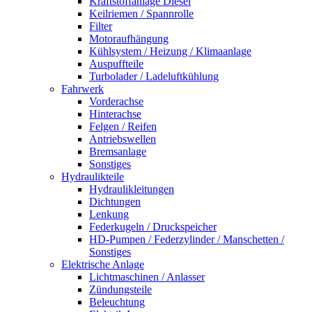
Kraftstoffanlage Diesel
Keilriemen / Spannrolle
Filter
Motoraufhängung
Kühlsystem / Heizung / Klimaanlage
Auspuffteile
Turbolader / Ladeluftkühlung
Fahrwerk
Vorderachse
Hinterachse
Felgen / Reifen
Antriebswellen
Bremsanlage
Sonstiges
Hydraulikteile
Hydraulikleitungen
Dichtungen
Lenkung
Federkugeln / Druckspeicher
HD-Pumpen / Federzylinder / Manschetten /
Sonstiges
Elektrische Anlage
Lichtmaschinen / Anlasser
Zündungsteile
Beleuchtung