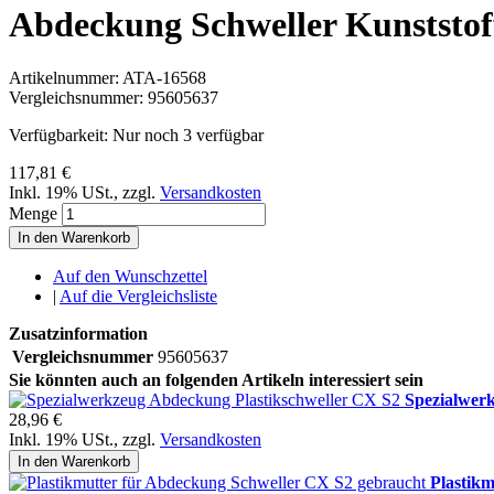
Abdeckung Schweller Kunststoff
Artikelnummer:
ATA-16568
Vergleichsnummer:
95605637
Verfügbarkeit:
Nur noch 3 verfügbar
117,81 €
Inkl. 19% USt.
,
zzgl.
Versandkosten
Menge
In den Warenkorb
Auf den Wunschzettel
|
Auf die Vergleichsliste
Zusatzinformation
Vergleichsnummer
95605637
Sie könnten auch an folgenden Artikeln interessiert sein
Spezialwer
28,96 €
Inkl. 19% USt.
,
zzgl.
Versandkosten
In den Warenkorb
Plastik