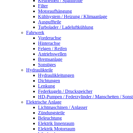
Keilriemen / Spannrolle
Filter
Motoraufhängung
Kühlsystem / Heizung / Klimaanlage
Auspuffteile
Turbolader / Ladeluftkühlung
Fahrwerk
Vorderachse
Hinterachse
Felgen / Reifen
Antriebswellen
Bremsanlage
Sonstiges
Hydraulikteile
Hydraulikleitungen
Dichtungen
Lenkung
Federkugeln / Druckspeicher
HD-Pumpen / Federzylinder / Manschetten / Sonst
Elektrische Anlage
Lichtmaschinen / Anlasser
Zündungsteile
Beleuchtung
Elektrik Innenraum
Elektrik Motorraum