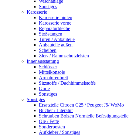
Wischanlage
Sonstiges
Karosserie
Karosserie hinten
Karosserie vorne
Reparaturbleche
Stoßstangen
Türen / Anbauteile
Anbauteile außen
Scheiben
Zier- / Rammschutzleisten
Innenausstattung
Schlösser
Mittelkonsole
Armaturenbrett
Sitzstoffe / Dachhimmelstoffe
Gurte
Sonstiges
Sonstiges
Ersatzteile Citroen C25 / Peugeot J5/ WoMo
Bücher / Literatur
Schrauben Bolzen Normteile Befestigungsteile
Öle / Fette
Sonderposten
Aufkleber / Sonstiges