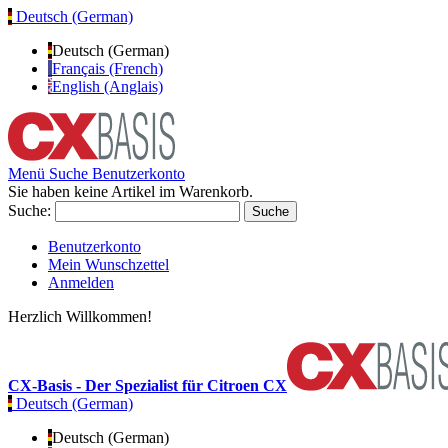
Deutsch (German)
Deutsch (German)
Français (French)
English (Anglais)
Menü
Suche
Benutzerkonto
Sie haben keine Artikel im Warenkorb.
Suche:
Suche
Benutzerkonto
Mein Wunschzettel
Anmelden
Herzlich Willkommen!
CX-Basis - Der Spezialist für Citroen CX
Deutsch (German)
Deutsch (German)