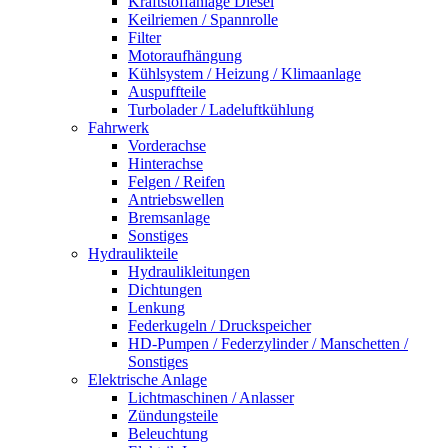
Kraftstoffanlage Diesel
Keilriemen / Spannrolle
Filter
Motoraufhängung
Kühlsystem / Heizung / Klimaanlage
Auspuffteile
Turbolader / Ladeluftkühlung
Fahrwerk
Vorderachse
Hinterachse
Felgen / Reifen
Antriebswellen
Bremsanlage
Sonstiges
Hydraulikteile
Hydraulikleitungen
Dichtungen
Lenkung
Federkugeln / Druckspeicher
HD-Pumpen / Federzylinder / Manschetten /
Sonstiges
Elektrische Anlage
Lichtmaschinen / Anlasser
Zündungsteile
Beleuchtung