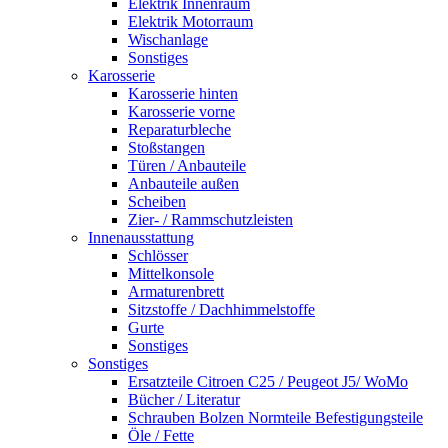
Elektrik Innenraum
Elektrik Motorraum
Wischanlage
Sonstiges
Karosserie
Karosserie hinten
Karosserie vorne
Reparaturbleche
Stoßstangen
Türen / Anbauteile
Anbauteile außen
Scheiben
Zier- / Rammschutzleisten
Innenausstattung
Schlösser
Mittelkonsole
Armaturenbrett
Sitzstoffe / Dachhimmelstoffe
Gurte
Sonstiges
Sonstiges
Ersatzteile Citroen C25 / Peugeot J5/ WoMo
Bücher / Literatur
Schrauben Bolzen Normteile Befestigungsteile
Öle / Fette