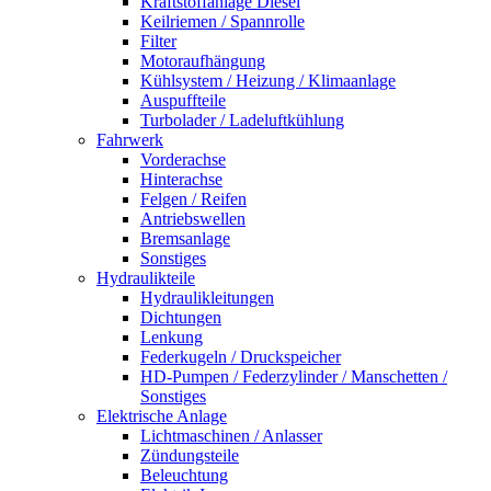
Kraftstoffanlage Diesel
Keilriemen / Spannrolle
Filter
Motoraufhängung
Kühlsystem / Heizung / Klimaanlage
Auspuffteile
Turbolader / Ladeluftkühlung
Fahrwerk
Vorderachse
Hinterachse
Felgen / Reifen
Antriebswellen
Bremsanlage
Sonstiges
Hydraulikteile
Hydraulikleitungen
Dichtungen
Lenkung
Federkugeln / Druckspeicher
HD-Pumpen / Federzylinder / Manschetten /
Sonstiges
Elektrische Anlage
Lichtmaschinen / Anlasser
Zündungsteile
Beleuchtung