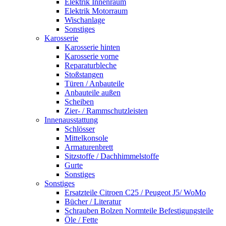
Elektrik Innenraum
Elektrik Motorraum
Wischanlage
Sonstiges
Karosserie
Karosserie hinten
Karosserie vorne
Reparaturbleche
Stoßstangen
Türen / Anbauteile
Anbauteile außen
Scheiben
Zier- / Rammschutzleisten
Innenausstattung
Schlösser
Mittelkonsole
Armaturenbrett
Sitzstoffe / Dachhimmelstoffe
Gurte
Sonstiges
Sonstiges
Ersatzteile Citroen C25 / Peugeot J5/ WoMo
Bücher / Literatur
Schrauben Bolzen Normteile Befestigungsteile
Öle / Fette