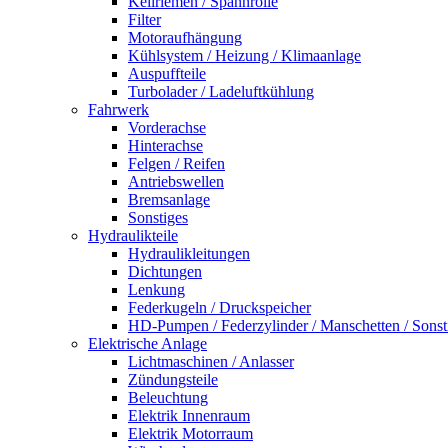
Keilriemen / Spannrolle
Filter
Motoraufhängung
Kühlsystem / Heizung / Klimaanlage
Auspuffteile
Turbolader / Ladeluftkühlung
Fahrwerk
Vorderachse
Hinterachse
Felgen / Reifen
Antriebswellen
Bremsanlage
Sonstiges
Hydraulikteile
Hydraulikleitungen
Dichtungen
Lenkung
Federkugeln / Druckspeicher
HD-Pumpen / Federzylinder / Manschetten / Sonst
Elektrische Anlage
Lichtmaschinen / Anlasser
Zündungsteile
Beleuchtung
Elektrik Innenraum
Elektrik Motorraum