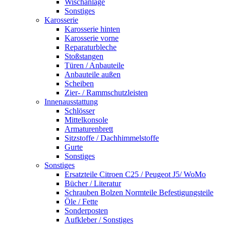
Wischanlage
Sonstiges
Karosserie
Karosserie hinten
Karosserie vorne
Reparaturbleche
Stoßstangen
Türen / Anbauteile
Anbauteile außen
Scheiben
Zier- / Rammschutzleisten
Innenausstattung
Schlösser
Mittelkonsole
Armaturenbrett
Sitzstoffe / Dachhimmelstoffe
Gurte
Sonstiges
Sonstiges
Ersatzteile Citroen C25 / Peugeot J5/ WoMo
Bücher / Literatur
Schrauben Bolzen Normteile Befestigungsteile
Öle / Fette
Sonderposten
Aufkleber / Sonstiges