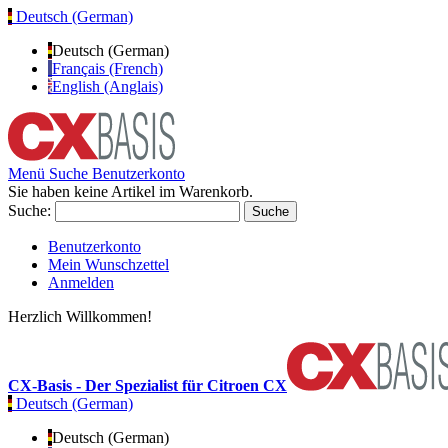
Deutsch (German)
Deutsch (German)
Français (French)
English (Anglais)
Menü
Suche
Benutzerkonto
Sie haben keine Artikel im Warenkorb.
Suche:
Suche
Benutzerkonto
Mein Wunschzettel
Anmelden
Herzlich Willkommen!
CX-Basis - Der Spezialist für Citroen CX
Deutsch (German)
Deutsch (German)